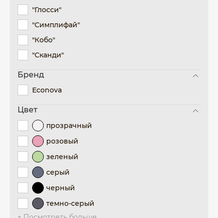
"Глосси"
"Симплифай"
"Кобо"
"Сканди"
Бренд
Econova
Цвет
прозрачный
розовый
зеленый
серый
черный
темно-серый
+ Посмотреть больше