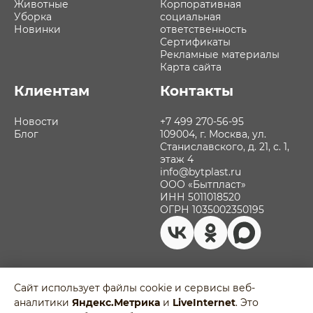
Животные
Корпоративная
Уборка
социальная
Новинки
ответственность
Сертификаты
Рекламные материалы
Карта сайта
Клиентам
Контакты
Новости
+7 499 270-56-95
Блог
109004, г. Москва, ул.
Станиславского, д. 21, с. 1,
этаж 4
info@bytplast.ru
ООО «Бытпласт»
ИНН 5011018520
ОГРН 1035002350195
Сайт использует файлы cookie и сервисы веб-
аналитики
Яндекс.Метрика
и
LiveInternet
. Это
Политика обработки персональных