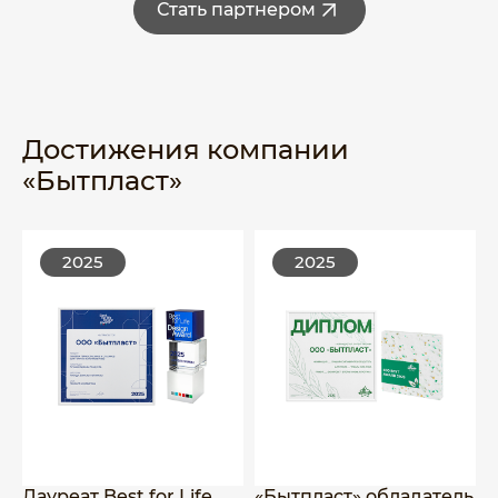
Стать партнером
Достижения компании
«Бытпласт»
2025
2025
Лауреат Best for Life
«Бытпласт» обладатель
К