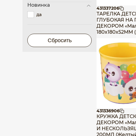
Новинка
431337206
ТАРЕЛКА ДЕТС
да
ГЛУБОКАЯ НА 
ДЕКОРОМ «Мал
180х180х52ММ 
431336906
КРУЖКА ДЕТСК
ДЕКОРОМ «Ма
И НЕСКОЛЬЗ
200МЛ (Желты