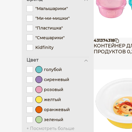
"Малышарики"
"Ми-ми-мишки"
"Пластишка"
"Смешарики"
431374318
КОНТЕЙНЕР Д
Kidfinity
ПРОДУКТОВ 0,
Цвет
голубой
сиреневый
розовый
желтый
оранжевый
зеленый
+ Посмотреть больше