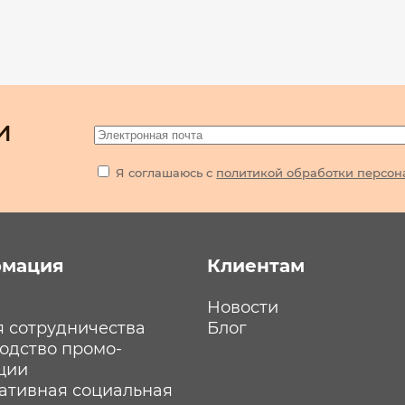
и
Я соглашаюсь с
политикой обработки персон
мация
Клиентам
Новости
я сотрудничества
Блог
одство промо-
ции
ативная социальная