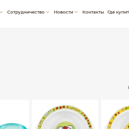
Сотрудничество
Новости
Контакты
Где купи
мпании
Условия сотрудничества
Новости
ады и достижения
Производство промо-продукции
Блог
оративная социальная ответственность
Сертификаты
Рекламные материалы
Экскурсия на производство