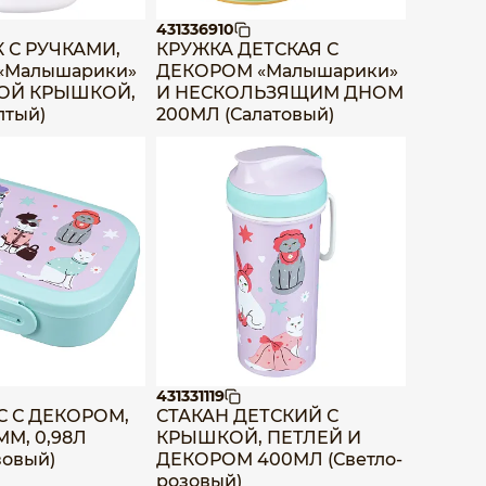
431336910
 С РУЧКАМИ,
КРУЖКА ДЕТСКАЯ С
«Малышарики»
ДЕКОРОМ «Малышарики»
ОЙ КРЫШКОЙ,
И НЕСКОЛЬЗЯЩИМ ДНОМ
лтый)
200МЛ (Салатовый)
431331119
С С ДЕКОРОМ,
СТАКАН ДЕТСКИЙ С
ММ, 0,98Л
КРЫШКОЙ, ПЕТЛЕЙ И
зовый)
ДЕКОРОМ 400МЛ (Светло-
розовый)