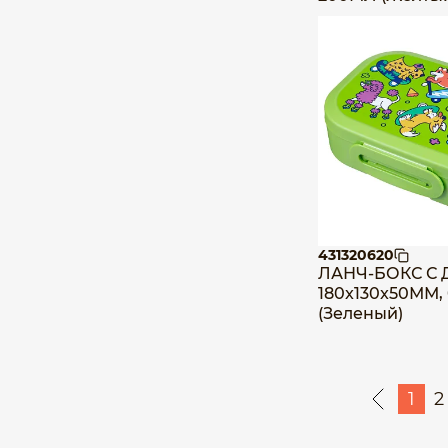
431320620
ЛАНЧ-БОКС С 
180x130x50ММ,
(Зеленый)
1
2