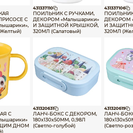
431337110
431337106
КАЯ
ПОИЛЬНИК С РУЧКАМИ,
ПОИЛЬНИК
ПРИСОСЕ С
ДЕКОРОМ «Малышарики»
ДЕКОРОМ 
ышарики»,
И ЗАЩИТНОЙ КРЫШКОЙ,
И ЗАЩИТН
(Желтый)
320МЛ (Салатовый)
320МЛ (Же
431320631
431320619
АЯ С
ЛАНЧ-БОКС С ДЕКОРОМ,
ЛАНЧ-БОК
лышарики»
180x130x50ММ, 0,98Л
180x130x50
ЯЩИМ ДНОМ
(Светло-голубой)
(Светло-ро
й)