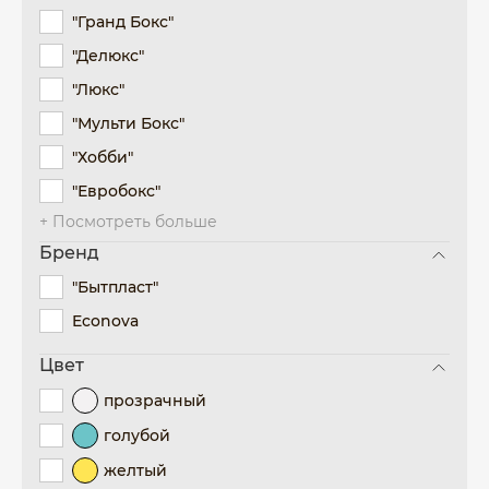
"Гранд Бокс"
"Делюкс"
"Люкс"
"Мульти Бокс"
"Хобби"
"Евробокс"
+ Посмотреть больше
Бренд
"Бытпласт"
Econova
Цвет
прозрачный
голубой
желтый