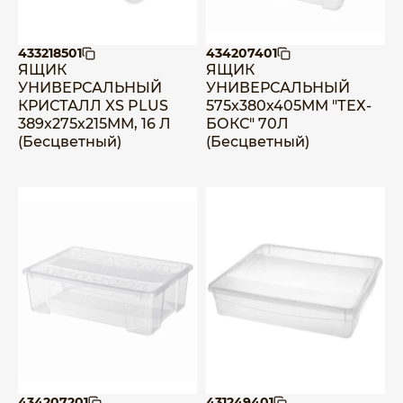
433218501
434207401
ЯЩИК
ЯЩИК
УНИВЕРСАЛЬНЫЙ
УНИВЕРСАЛЬНЫЙ
КРИСТАЛЛ XS PLUS
575х380х405ММ "ТЕХ-
389х275х215ММ, 16 Л
БОКС" 70Л
(Бесцветный)
(Бесцветный)
434207201
431249401