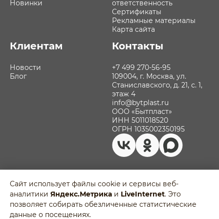
Новинки
ответственность
Сертификаты
Рекламные материалы
Карта сайта
Клиентам
Контакты
Новости
+7 499 270-56-95
Блог
109004, г. Москва, ул.
Станиславского, д. 21, с. 1,
этаж 4
info@bytplast.ru
ООО «Бытпласт»
ИНН 5011018520
ОГРН 1035002350195
Сайт использует файлы cookie и сервисы веб-
аналитики
Яндекс.Метрика
и
LiveInternet
. Это
Политика обработки персональных
позволяет собирать обезличенные статистические
данных
Разработано в
данные о посещениях.
Пользовательское соглашение