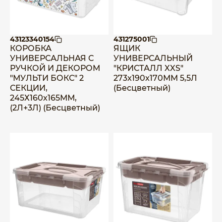
43123340154
431275001
КОРОБКА
ЯЩИК
УНИВЕРСАЛЬНАЯ С
УНИВЕРСАЛЬНЫЙ
РУЧКОЙ И ДЕКОРОМ
"КРИСТАЛЛ XXS"
"МУЛЬТИ БОКС" 2
273x190x170ММ 5,5Л
СЕКЦИИ,
(Бесцветный)
245Х160х165ММ,
(2Л+3Л) (Бесцветный)