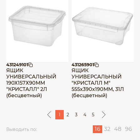
431249101
431265901
ЯЩИК
ЯЩИК
УНИВЕРСАЛЬНЫЙ
УНИВЕРСАЛЬНЫЙ
190Х157Х90ММ
"КРИСТАЛЛ М"
"КРИСТАЛЛ" 2Л
555х390х190ММ, 31Л
(бесцветный)
(бесцветный)
1
2
3
4
5
16
32
48
96
Выводить по: