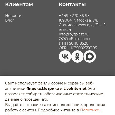
Клиентам
Контакты
Новости
+7 499 270-56-95
Блог
109004, г. Москва, ул.
Станиславского, д. 21, с. 1,
этаж 4
info@bytplast.ru
ООО «Бытпласт»
ИНН 5011018520
ОГРН 1035002350195
Политика обработки персональных
Сайт использует файлы cookie и сервисы веб-
данных
аналитики
Яндекс.Метрика
и
LiveInternet
. Это
Разработано в
Пользовательское соглашение
позволяет собирать обезличенные статистические
Agency-5
Отозвать согласие на обработку
данные о посещениях.
персональных данных
Вы даёте согласие на их использование, продолжая
работу с сайтом. Подробнее читайте в
Политике