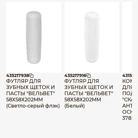
435217938
435217916
431512
ФУТЛЯР ДЛЯ
ФУТЛЯР ДЛЯ
КОМП
ЗУБНЫХ ЩЕТОК И
ЗУБНЫХ ЩЕТОК И
ДЛЯ 
ПАСТЫ "ВЕЛЬВЕТ"
ПАСТЫ "ВЕЛЬВЕТ"
ПОДС
58Х58Х202ММ
58Х58Х202ММ
"СКАН
(Светло-серый флэк)
(Белый)
АНТИ
ОСНО
378ММ