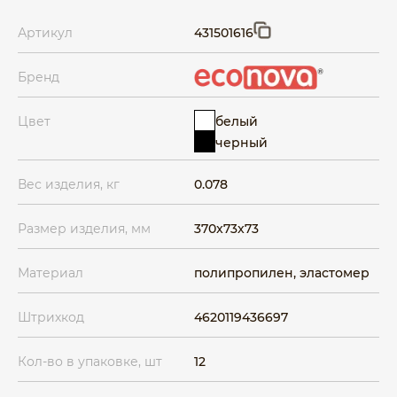
Артикул
431501616
Бренд
белый
Цвет
черный
Вес изделия, кг
0.078
Размер изделия, мм
370x73x73
Материал
полипропилен, эластомер
Штрихкод
4620119436697
Кол-во в упаковке, шт
12