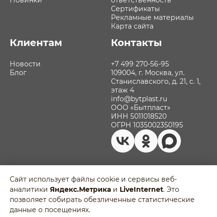
Сертификаты
Рекламные материалы
Карта сайта
Клиентам
Контакты
Новости
+7 499 270-56-95
Блог
109004, г. Москва, ул.
Станиславского, д. 21, с. 1,
этаж 4
info@bytplast.ru
ООО «Бытпласт»
ИНН 5011018520
ОГРН 1035002350195
Сайт использует файлы cookie и сервисы веб-
аналитики
Яндекс.Метрика
и
LiveInternet
. Это
Политика обработки персональных
позволяет собирать обезличенные статистические
данных
Разработано в
данные о посещениях.
Пользовательское соглашение
Agency-5