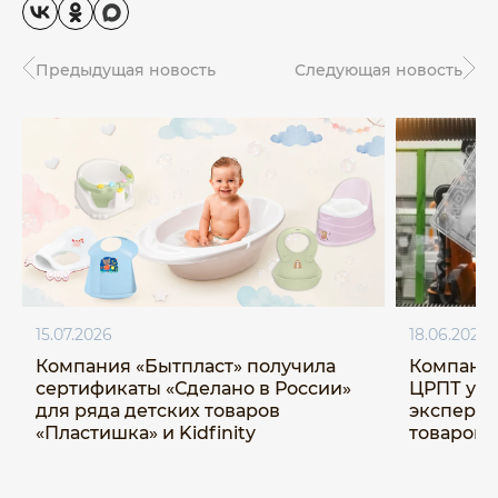
Предыдущая новость
Следующая новость
15.07.2026
18.06.2026
Компания «Бытпласт» получила
Компания
сертификаты «Сделано в России»
ЦРПТ ус
для ряда детских товаров
эксперим
«Пластишка» и Kidfinity
товаров 