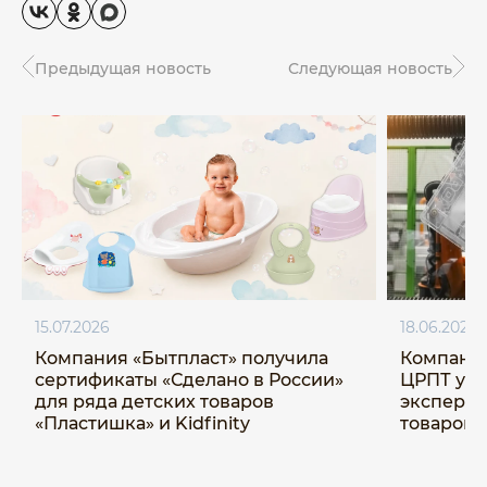
Предыдущая новость
Следующая новость
15.07.2026
18.06.2026
Компания «Бытпласт» получила
Компания
сертификаты «Сделано в России»
ЦРПТ ус
для ряда детских товаров
эксперим
«Пластишка» и Kidfinity
товаров 