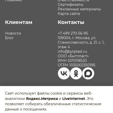
Новинки
ответственность
Сертификаты
Рекламные материалы
Карта сайта
Клиентам
Контакты
Новости
+7 499 270-56-95
Блог
109004, г. Москва, ул.
Станиславского, д. 21, с. 1,
этаж 4
info@bytplast.ru
ООО «Бытпласт»
ИНН 5011018520
ОГРН 1035002350195
Сайт использует файлы cookie и сервисы веб-
аналитики
Яндекс.Метрика
и
LiveInternet
. Это
Политика обработки персональных
позволяет собирать обезличенные статистические
данных
Разработано в
данные о посещениях.
Пользовательское соглашение
Agency-5