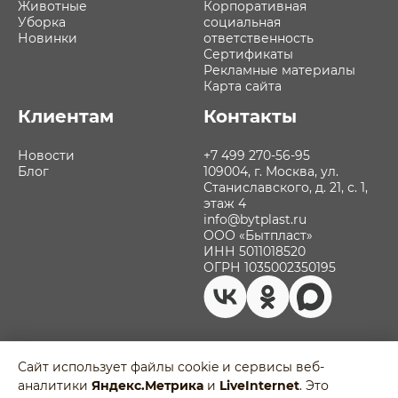
Животные
Корпоративная
Уборка
социальная
Новинки
ответственность
Сертификаты
Рекламные материалы
Карта сайта
Клиентам
Контакты
Новости
+7 499 270-56-95
Блог
109004, г. Москва, ул.
Станиславского, д. 21, с. 1,
этаж 4
info@bytplast.ru
ООО «Бытпласт»
ИНН 5011018520
ОГРН 1035002350195
Сайт использует файлы cookie и сервисы веб-
аналитики
Яндекс.Метрика
и
LiveInternet
. Это
Политика обработки персональных