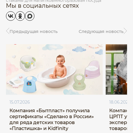
стаканы для напитков
многоразовая посуда
Мы в социальных сетях
Предыдущая новость
Следующая новость
15.07.2026
18.06.2026
Компания «Бытпласт» получила
Компания
сертификаты «Сделано в России»
ЦРПТ ус
для ряда детских товаров
эксперим
«Пластишка» и Kidfinity
товаров 