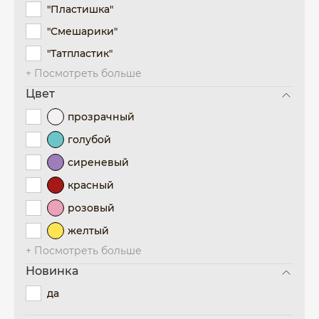
"Пластишка"
"Смешарики"
"Татпластик"
+ Посмотреть больше
Цвет
прозрачный
голубой
сиреневый
красный
розовый
желтый
+ Посмотреть больше
Новинка
да