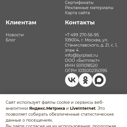
Сертификаты
Рекламные материалы
Карта сайта
Клиентам
Контакты
Новости
+7 499 270-56-95
Блог
109004, г. Москва, ул.
Станиславского, д. 21, с. 1,
этаж 4
info@bytplast.ru
ООО «Бытпласт»
ИНН 5011018520
ОГРН 1035002350195
Сайт использует файлы cookie и сервисы веб-
аналитики
Яндекс.Метрика
и
LiveInternet
. Это
Политика обработки персональных
позволяет собирать обезличенные статистические
данных
Разработано в
данные о посещениях.
Пользовательское соглашение
Agency-5
Вы даёте согласие на их использование, продолжая
Отозвать согласие на обработку