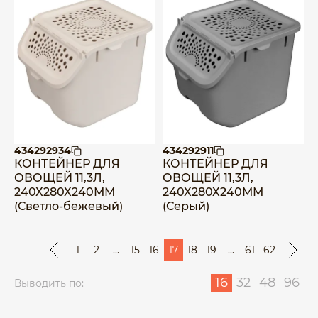
434292934
434292911
КОНТЕЙНЕР ДЛЯ
КОНТЕЙНЕР ДЛЯ
ОВОЩЕЙ 11,3Л,
ОВОЩЕЙ 11,3Л,
240Х280Х240ММ
240Х280Х240ММ
(Светло-бежевый)
(Серый)
1
2
...
15
16
17
18
19
...
61
62
16
32
48
96
Выводить по: