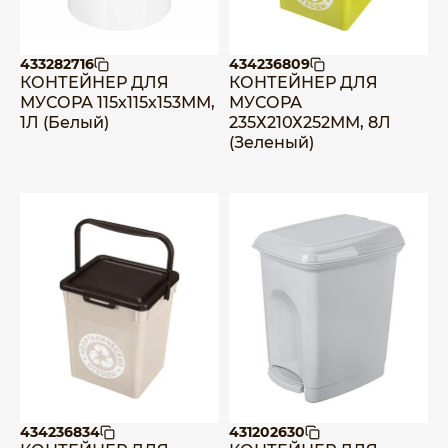
433282716
434236809
КОНТЕЙНЕР ДЛЯ
КОНТЕЙНЕР ДЛЯ
МУСОРА 115х115х153ММ,
МУСОРА
1Л (Белый)
235Х210Х252ММ, 8Л
(Зеленый)
434236834
431202630