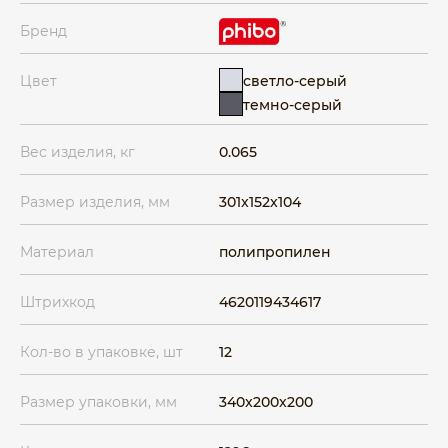
Бренд
светло-серый
Цвет
темно-серый
Вес изделия, кг
0.065
Размер изделия, мм
301x152x104
Материал
полипропилен
Штрихкод
4620119434617
Кол-во в упаковке, шт
12
Размер упаковки, мм
340x200x200