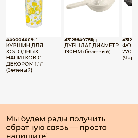
440004009
43125640751
431225
КУВШИН ДЛЯ
ДУРШЛАГ ДИАМЕТР
ФОРМ
ХОЛОДНЫХ
190ММ (бежевый)
270х
НАПИТКОВ C
(Черн
ДЕКОРОМ 1,1Л
(Зеленый)
Мы будем рады получить
обратную связь — просто
напишите!