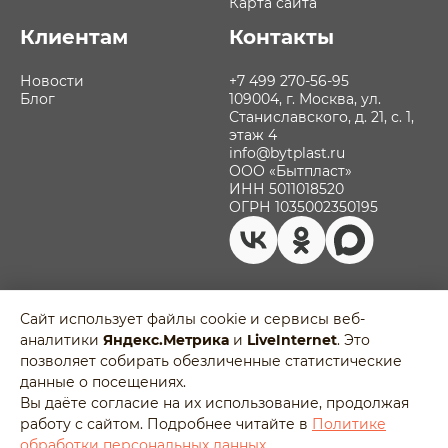
Карта сайта
Клиентам
Контакты
Новости
+7 499 270-56-95
Блог
109004, г. Москва, ул.
Станиславского, д. 21, с. 1,
этаж 4
info@bytplast.ru
ООО «Бытпласт»
ИНН 5011018520
ОГРН 1035002350195
Сайт использует файлы cookie и сервисы веб-
аналитики
Яндекс.Метрика
и
LiveInternet
. Это
Политика обработки персональных
позволяет собирать обезличенные статистические
данных
Разработано в
данные о посещениях.
Пользовательское соглашение
Agency-5
Вы даёте согласие на их использование, продолжая
Отозвать согласие на обработку
работу с сайтом. Подробнее читайте в
Политике
персональных данных
обработки персональных данных
.