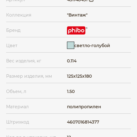
Коллекция
"Винтаж"
Бренд
светло-голубой
Цвет
Вес изделия, кг
0.114
Размер изделия, мм
125x125x180
Объем, л
1.50
Материал
полипропилен
Штрихкод
4607016814377