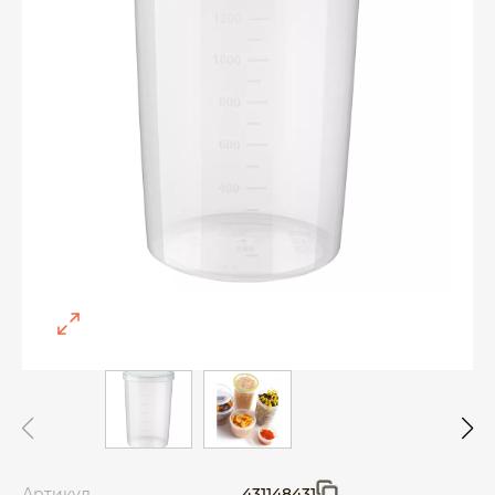
Артикул
431148431