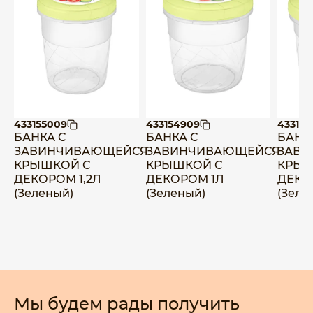
433155009
433154909
43315
БАНКА С
БАНКА С
БАНК
ЗАВИНЧИВАЮЩЕЙСЯ
ЗАВИНЧИВАЮЩЕЙСЯ
ЗАВ
КРЫШКОЙ С
КРЫШКОЙ С
КРЫШ
ДЕКОРОМ 1,2Л
ДЕКОРОМ 1Л
ДЕКО
(Зеленый)
(Зеленый)
(Зеле
Мы будем рады получить