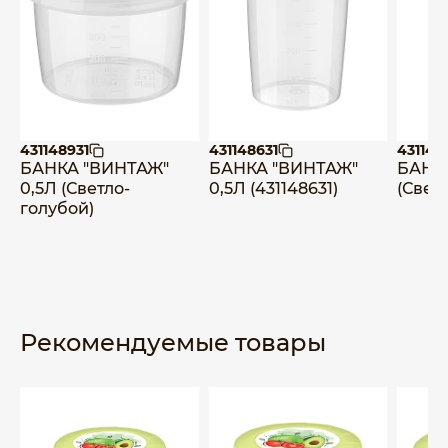
431148931
431148631
431148
БАНКА "ВИНТАЖ"
БАНКА "ВИНТАЖ"
БАНКА
0,5Л (Светло-
0,5Л (431148631)
(Свет
голубой)
Рекомендуемые товары