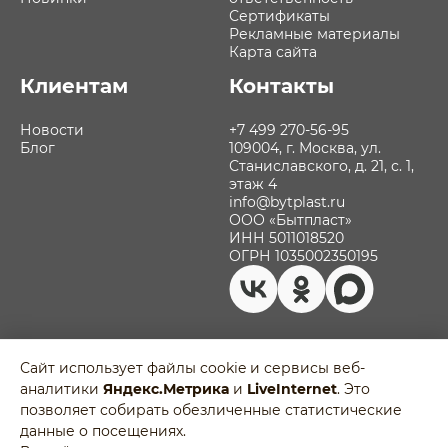
Сертификаты
Рекламные материалы
Карта сайта
Клиентам
Контакты
Новости
+7 499 270-56-95
Блог
109004, г. Москва, ул.
Станиславского, д. 21, с. 1,
этаж 4
info@bytplast.ru
ООО «Бытпласт»
ИНН 5011018520
ОГРН 1035002350195
Сайт использует файлы cookie и сервисы веб-
аналитики
Яндекс.Метрика
и
LiveInternet
. Это
Политика обработки персональных
позволяет собирать обезличенные статистические
данных
Разработано в
данные о посещениях.
Пользовательское соглашение
Agency-5