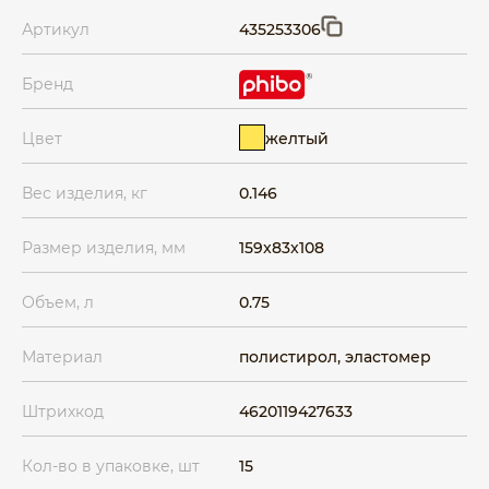
Артикул
435253306
Бренд
желтый
Цвет
Вес изделия, кг
0.146
Размер изделия, мм
159x83x108
Объем, л
0.75
Материал
полистирол, эластомер
Штрихкод
4620119427633
Кол-во в упаковке, шт
15