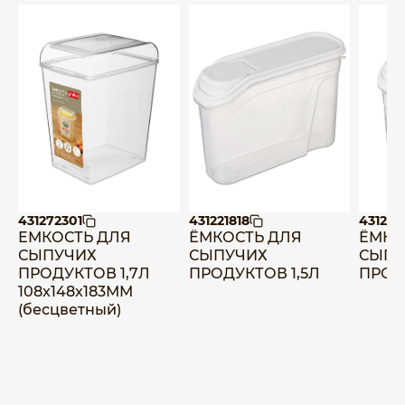
431272301
431221818
431221
ЕМКОСТЬ ДЛЯ
ЁМКОСТЬ ДЛЯ
ЁМКО
СЫПУЧИХ
СЫПУЧИХ
СЫПУ
ПРОДУКТОВ 1,7Л
ПРОДУКТОВ 1,5Л
ПРОД
108x148x183ММ
(бесцветный)