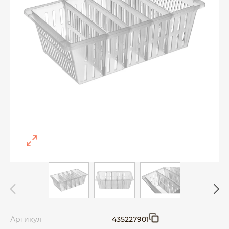
Артикул
435227901