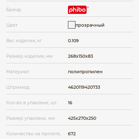
Бренд
прозрачный
Цвет
Вес изделия, кг
0.109
Размер изделия, мм
268x150x83
Материал
полипропилен
Штрихкод
4620119420733
Кол-во в упаковке, шт
16
Размер упаковки, мм
425x270x250
Количество на паллете,
672