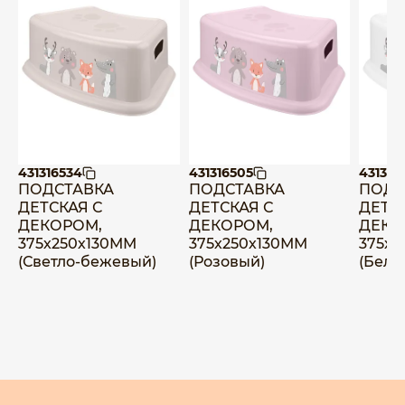
431316534
431316505
431316
ПОДСТАВКА
ПОДСТАВКА
ПОДС
ДЕТСКАЯ С
ДЕТСКАЯ С
ДЕТС
ДЕКОРОМ,
ДЕКОРОМ,
ДЕКО
375х250х130ММ
375х250х130ММ
375х2
(Светло-бежевый)
(Розовый)
(Белы