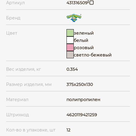
Артикул
431316509
Бренд
зеленый
Цвет
белый
розовый
светло-бежевый
Вес изделия, кг
0.354
Размер изделия, мм
375x250x130
Материал
полипропилен
Штрихкод
4620119421259
Кол-во в упаковке, шт
12