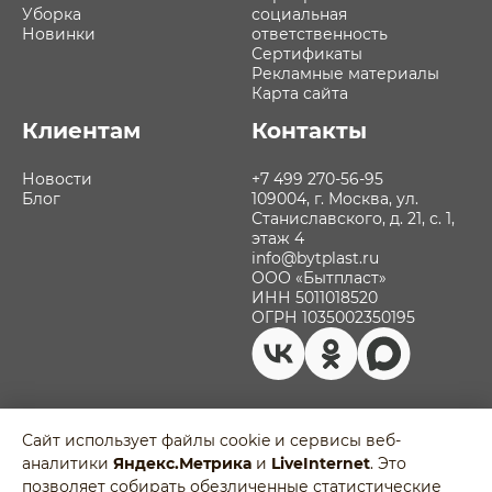
Уборка
социальная
Новинки
ответственность
Сертификаты
Рекламные материалы
Карта сайта
Клиентам
Контакты
Новости
+7 499 270-56-95
Блог
109004, г. Москва, ул.
Станиславского, д. 21, с. 1,
этаж 4
info@bytplast.ru
ООО «Бытпласт»
ИНН 5011018520
ОГРН 1035002350195
Сайт использует файлы cookie и сервисы веб-
аналитики
Яндекс.Метрика
и
LiveInternet
. Это
Политика обработки персональных
позволяет собирать обезличенные статистические
данных