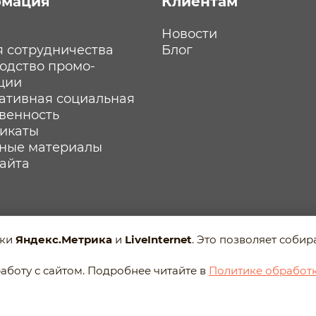
мация
Клиентам
Новости
я сотрудничества
Блог
одство промо-
ции
ативная социальная
твенность
икаты
ные материалы
сайта
ики
Яндекс.Метрика
и
LiveInternet
. Это позволяет соби
анных
аботу с сайтом. Подробнее читайте в
Политике обработ