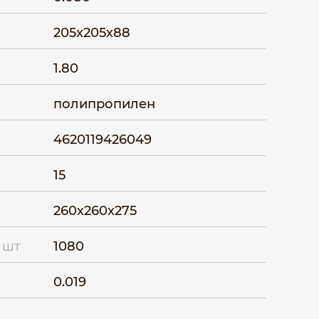
205x205x88
1.80
полипропилен
4620119426049
15
260x260x275
 шт
1080
0.019