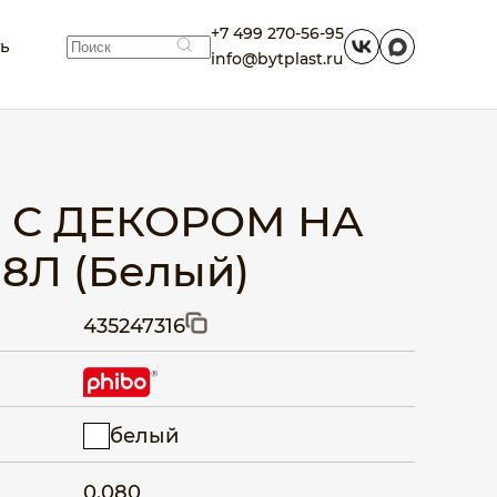
+7 499 270-56-95
ть
info@bytplast.ru
 С ДЕКОРОМ НА
,8Л (Белый)
435247316
белый
0.080