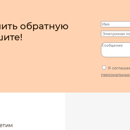
ить обратную
шите!
Я соглаша
персональных
ветим