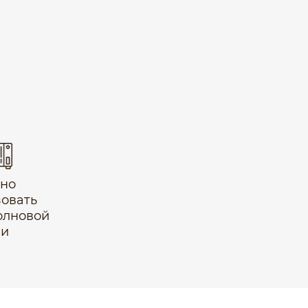
но
зовать
олновой
чи