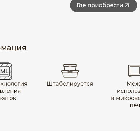
Где приобрести
рмация
технология
Штабелируется
Мож
вления
исполь
икеток
в микров
пе