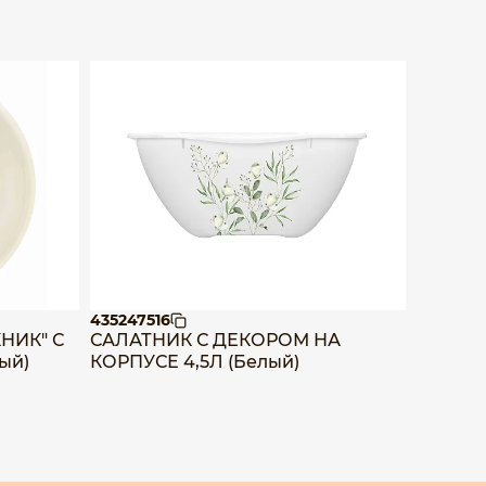
435247516
4352474
НИК" С
САЛАТНИК С ДЕКОРОМ НА
САЛАТ
ый)
КОРПУСЕ 4,5Л (Белый)
КОРПУС