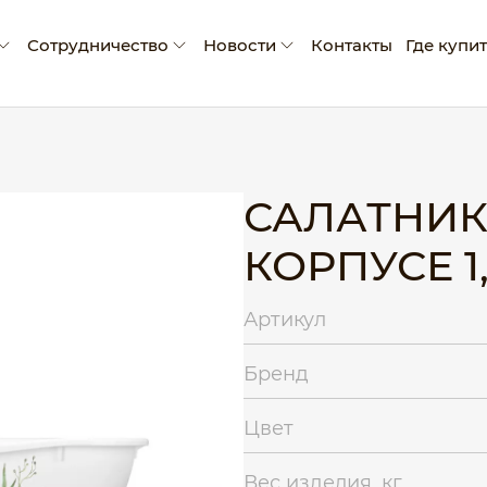
Сотрудничество
Новости
Контакты
Где купи
мпании
Условия сотрудничества
Новости
ады и достижения
Производство промо-продукции
Блог
оративная социальная ответственность
Сертификаты
САЛАТНИК
Рекламные материалы
КОРПУСЕ 1
Экскурсия на производство
Артикул
Бренд
Цвет
Вес изделия, кг