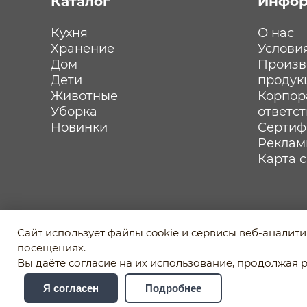
Каталог
Инфор
Кухня
О нас
Хранение
Услови
Дом
Произв
Дети
продук
Животные
Корпор
Уборка
ответс
Новинки
Сертиф
Реклам
Карта 
Политика обработки персональных данных
Сайт использует файлы cookie и сервисы веб-аналит
Пользовательское соглашение
посещениях.
Отозвать согласие на обработку персональных д
Вы даёте согласие на их использование, продолжая р
Я согласен
Подробнее