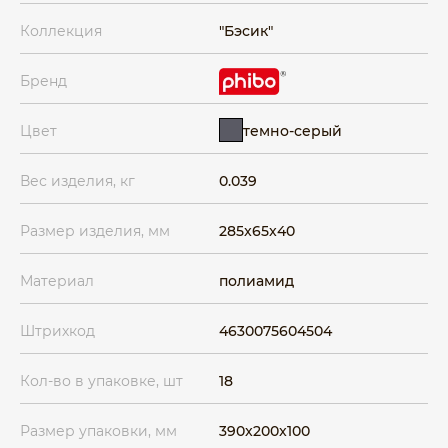
Коллекция
"Бэсик"
Бренд
темно-серый
Цвет
Вес изделия, кг
0.039
Размер изделия, мм
285x65x40
Материал
полиамид
Штрихкод
4630075604504
Кол-во в упаковке, шт
18
Размер упаковки, мм
390x200x100