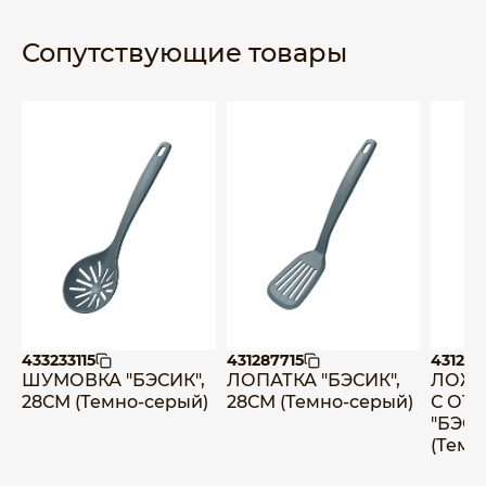
Сопутствующие товары
433233115
431287715
431287
ШУМОВКА "БЭСИК",
ЛОПАТКА "БЭСИК",
ЛОЖК
28СМ (Темно-серый)
28СМ (Темно-серый)
С ОТ
"БЭСИ
(Темн