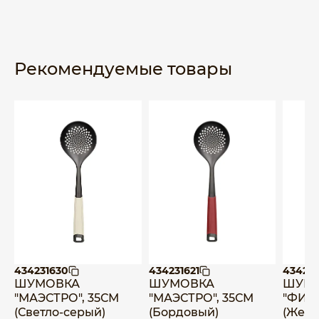
Рекомендуемые товары
434231630
434231621
43427
ШУМОВКА
ШУМОВКА
ШУМ
"МАЭСТРО", 35СМ
"МАЭСТРО", 35СМ
"ФИЕС
(Светло-серый)
(Бордовый)
(Желт