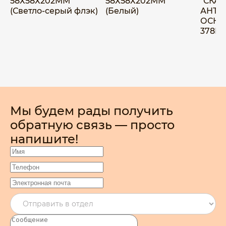
58Х58Х202ММ
58Х58Х202ММ
"СКАН
(Светло-серый флэк)
(Белый)
АНТИ
ОСНО
378ММ
Мы будем рады получить
обратную связь — просто
напишите!