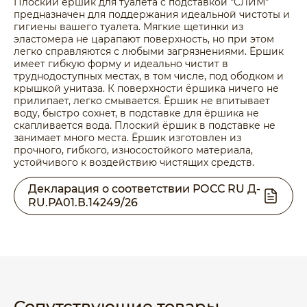
Плоский ёршик для туалета с подставкой "СЛИМ"
предназначен для поддержания идеальной чистоты и
гигиены вашего туалета. Мягкие щетинки из
эластомера не царапают поверхность, но при этом
легко справляются с любыми загрязнениями. Ёршик
имеет гибкую форму и идеально чистит в
труднодоступных местах, в том числе, под ободком и
крышкой унитаза. К поверхности ёршика ничего не
прилипает, легко смывается. Ёршик не впитывает
воду, быстро сохнет, в подставке для ёршика не
скапливается вода. Плоский ёршик в подставке не
занимает много места. Ёршик изготовлен из
прочного, гибкого, износостойкого материала,
устойчивого к воздействию чистящих средств.
Декларация о соответствии РОСС RU Д-
RU.РА01.В.14249/26
Сопутствующие товары