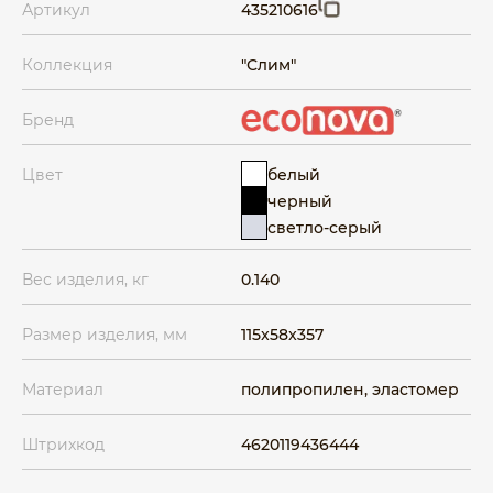
Артикул
435210616
Коллекция
"Слим"
Бренд
белый
Цвет
черный
светло-серый
Вес изделия, кг
0.140
Размер изделия, мм
115x58x357
Материал
полипропилен, эластомер
Штрихкод
4620119436444