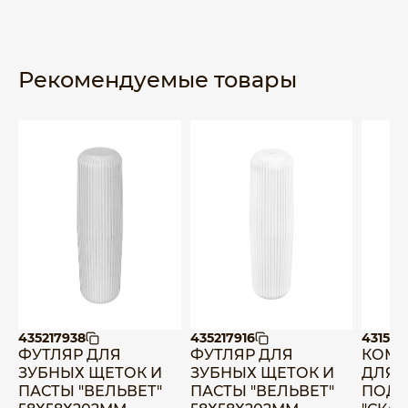
Рекомендуемые товары
435217938
435217916
431512
ФУТЛЯР ДЛЯ
ФУТЛЯР ДЛЯ
КОМП
ЗУБНЫХ ЩЕТОК И
ЗУБНЫХ ЩЕТОК И
ДЛЯ 
ПАСТЫ "ВЕЛЬВЕТ"
ПАСТЫ "ВЕЛЬВЕТ"
ПОДС