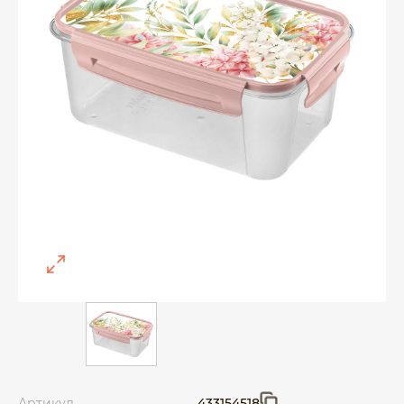
Артикул
433154518