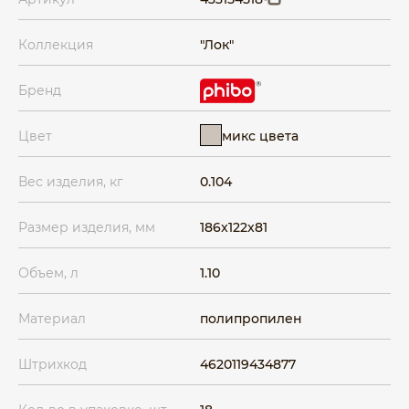
Коллекция
"Лок"
Бренд
микс цвета
Цвет
Вес изделия, кг
0.104
Размер изделия, мм
186x122x81
Объем, л
1.10
Материал
полипропилен
Штрихкод
4620119434877