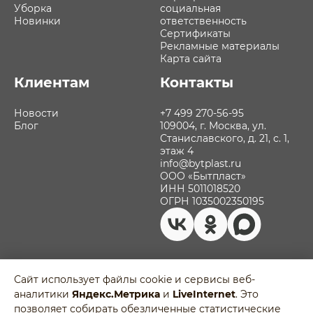
Уборка
социальная
Новинки
ответственность
Сертификаты
Рекламные материалы
Карта сайта
Клиентам
Контакты
Новости
+7 499 270-56-95
Блог
109004, г. Москва, ул.
Станиславского, д. 21, с. 1,
этаж 4
info@bytplast.ru
ООО «Бытпласт»
ИНН 5011018520
ОГРН 1035002350195
Сайт использует файлы cookie и сервисы веб-
аналитики
Яндекс.Метрика
и
LiveInternet
. Это
Политика обработки персональных
позволяет собирать обезличенные статистические
данных