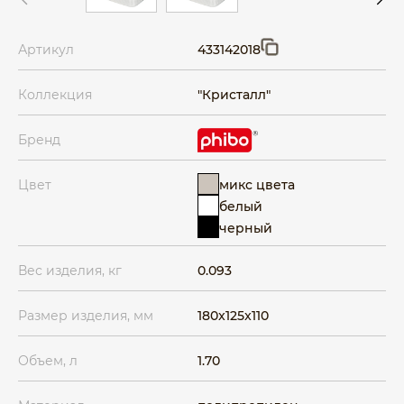
Артикул
433142018
Коллекция
"Кристалл"
Бренд
микс цвета
Цвет
белый
черный
Вес изделия, кг
0.093
Размер изделия, мм
180x125x110
Объем, л
1.70