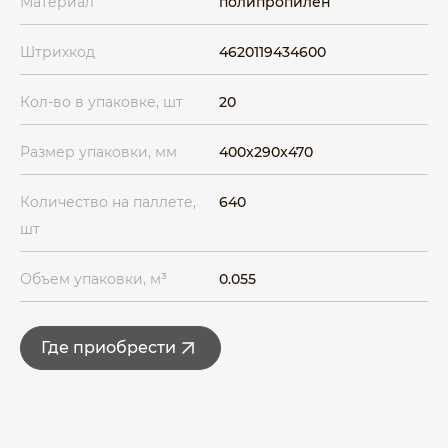
Материал
полипропилен
Штрихкод
4620119434600
Кол-во в упаковке, шт
20
Размер упаковки, мм
400x290x470
Количество на паллете,
640
шт
Объем упаковки, м³
0.055
Где приобрести