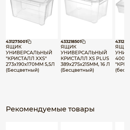
431275001
433218501
431249
ЯЩИК
ЯЩИК
ЯЩИ
УНИВЕРСАЛЬНЫЙ
УНИВЕРСАЛЬНЫЙ
УНИВ
"КРИСТАЛЛ XXS"
КРИСТАЛЛ XS PLUS
400х
273x190x170ММ 5,5Л
389х275х215ММ, 16 Л
"КРИС
(Бесцветный)
(Бесцветный)
(бесц
Рекомендуемые товары