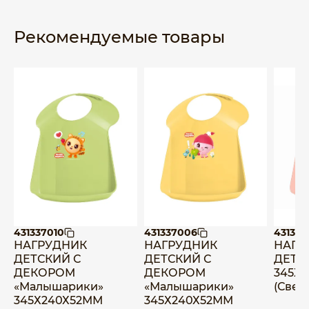
Рекомендуемые товары
431337010
431337006
431327
НАГРУДНИК
НАГРУДНИК
НАГР
ДЕТСКИЙ С
ДЕТСКИЙ С
ДЕТС
ДЕКОРОМ
ДЕКОРОМ
345Х
«Малышарики»
«Малышарики»
(Свет
345Х240Х52ММ
345Х240Х52ММ