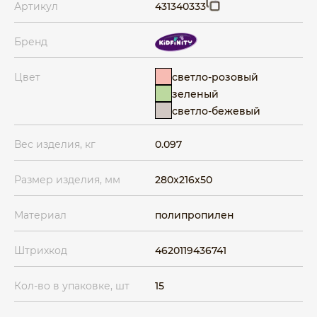
Артикул
431340333
Бренд
светло-розовый
Цвет
зеленый
светло-бежевый
Вес изделия, кг
0.097
Размер изделия, мм
280x216x50
Материал
полипропилен
Штрихкод
4620119436741
Кол-во в упаковке, шт
15