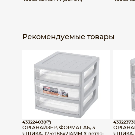
Рекомендуемые товары
433224030
43322373
ОРГАНАЙЗЕР, ФОРМАТ А6, 3
ОРГАНАЙ
ЯЩИКА, 175х186х214ММ (Светло-
ЯЩИКА, 