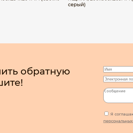
серый)
ить обратную
шите!
Я соглаша
персональных