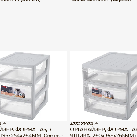
0
433223930
ЗЕР, ФОРМАТ А5, 3
ОРГАНАЙЗЕР, ФОРМАТ А4
195х254х264ММ (Светло-
ЯЩИКА, 260х368х265ММ (