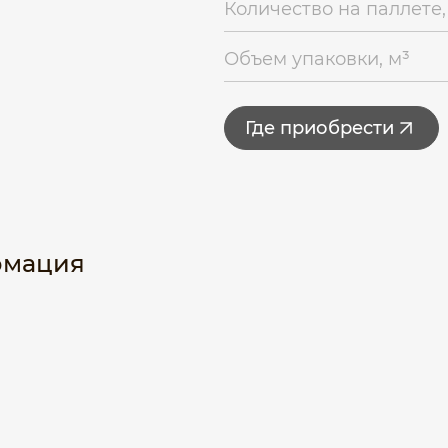
Количество на паллете,
Объем упаковки, м³
Где приобрести
рмация