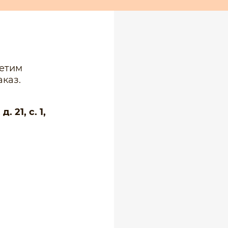
ветим
каз.
 21, с. 1,