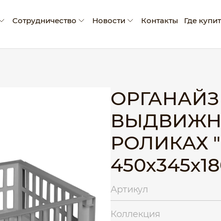
Сотрудничество
Новости
Контакты
Где купи
мпании
Условия сотрудничества
Новости
ады и достижения
Производство промо-продукции
Блог
оративная социальная ответственность
Сертификаты
ОРГАНАЙЗ
Рекламные материалы
ВЫДВИЖН
Экскурсия на производство
РОЛИКАХ "
450х345х1
Артикул
Коллекция