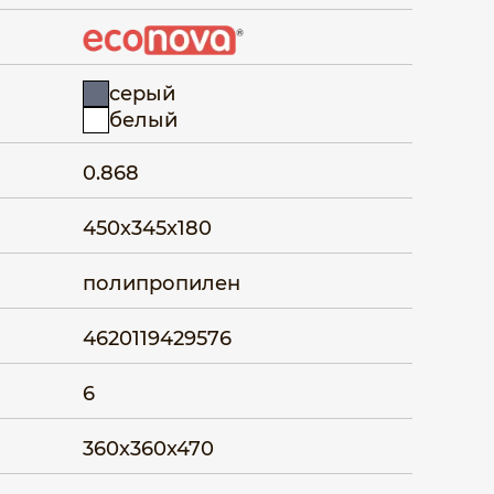
серый
белый
0.868
450x345x180
полипропилен
4620119429576
6
360x360x470