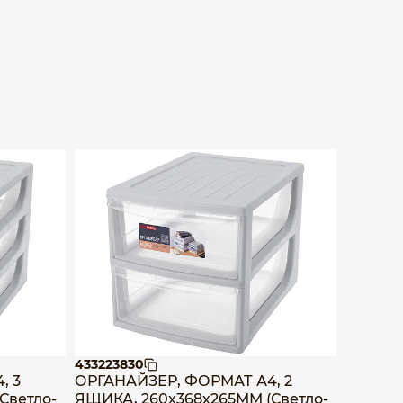
433223830
4342565
, 3
ОРГАНАЙЗЕР, ФОРМАТ А4, 2
ОРГАН
Светло-
ЯЩИКА, 260х368х265ММ (Светло-
"ВЕЛЬВ