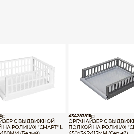
6
434283811
ЙЗЕР С ВЫДВИЖНОЙ
ОРГАНАЙЗЕР С ВЫДВИ
 НА РОЛИКАХ "СМАРТ" L
ПОЛКОЙ НА РОЛИКАХ "С
х180ММ (Белый)
450х345х115ММ (Серый)