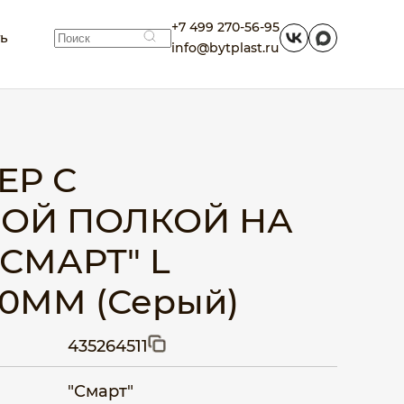
+7 499 270-56-95
ть
info@bytplast.ru
ЕР С
ОЙ ПОЛКОЙ НА
СМАРТ" L
80ММ (Серый)
435264511
"Смарт"