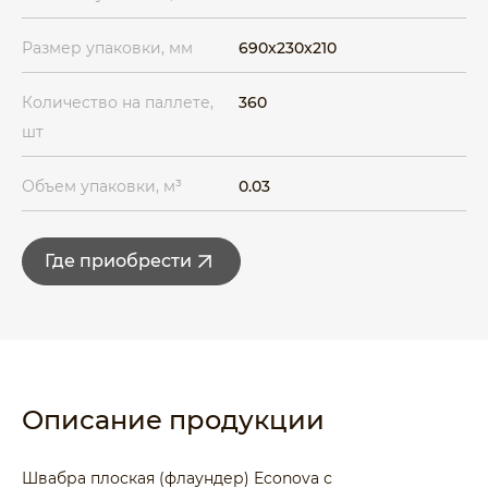
Размер упаковки, мм
690x230x210
Количество на паллете,
360
шт
Объем упаковки, м³
0.03
Где приобрести
Описание продукции
Швабра плоская (флаундер) Econova с