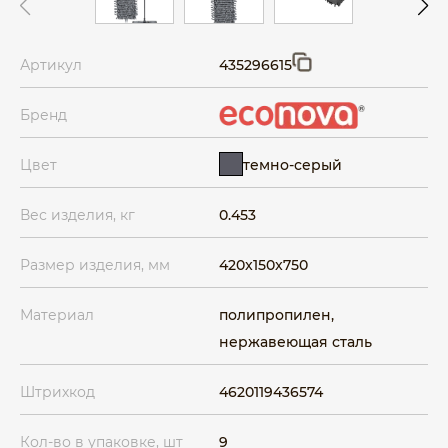
Артикул
435296615
Бренд
темно-серый
Цвет
Вес изделия, кг
0.453
Размер изделия, мм
420x150x750
Материал
полипропилен,
нержавеющая сталь
Штрихкод
4620119436574
Кол-во в упаковке, шт
9