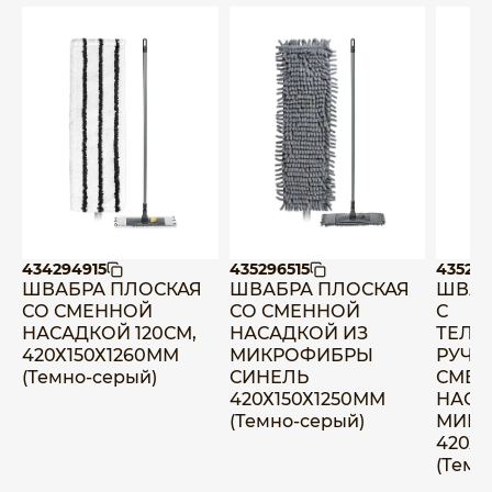
434294915
435296515
435296
ШВАБРА ПЛОСКАЯ
ШВАБРА ПЛОСКАЯ
ШВАБ
СО СМЕННОЙ
СО СМЕННОЙ
С
НАСАДКОЙ 120СМ,
НАСАДКОЙ ИЗ
ТЕЛЕ
420Х150Х1260ММ
МИКРОФИБРЫ
РУЧК
(Темно-серый)
СИНЕЛЬ
СМЕ
420Х150Х1250ММ
НАСА
(Темно-серый)
МИК
420Х
(Темн