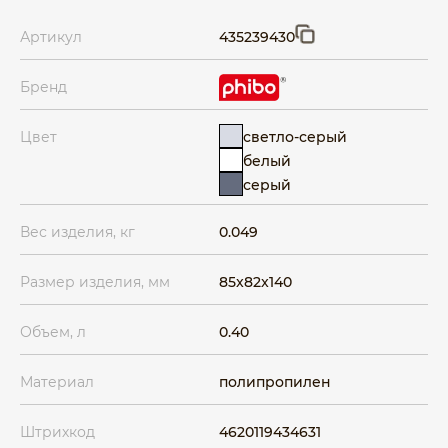
Артикул
435239430
Бренд
светло-серый
Цвет
белый
серый
Вес изделия, кг
0.049
Размер изделия, мм
85x82x140
Объем, л
0.40
Материал
полипропилен
Штрихкод
4620119434631