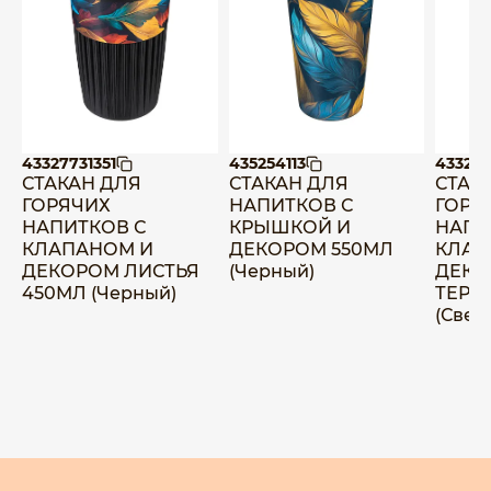
43327731351
435254113
43327
СТАКАН ДЛЯ
СТАКАН ДЛЯ
СТАК
ГОРЯЧИХ
НАПИТКОВ С
ГОРЯ
НАПИТКОВ С
КРЫШКОЙ И
НАПИ
КЛАПАНОМ И
ДЕКОРОМ 550МЛ
КЛАП
ДЕКОРОМ ЛИСТЬЯ
(Черный)
ДЕКО
450МЛ (Черный)
ТЕРР
(Свет