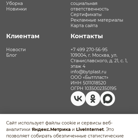
Уборка
социальная
Новинки
ответственность
Сертификаты
Рекламные материалы
Карта сайта
Клиентам
Контакты
Новости
+7 499 270-56-95
Блог
109004, г. Москва, ул.
Станиславского, д. 21, с. 1,
этаж 4
info@bytplast.ru
ООО «Бытпласт»
ИНН 5011018520
ОГРН 1035002350195
Сайт использует файлы cookie и сервисы веб-
аналитики
Яндекс.Метрика
и
LiveInternet
. Это
Политика обработки персональных
позволяет собирать обезличенные статистические
данных