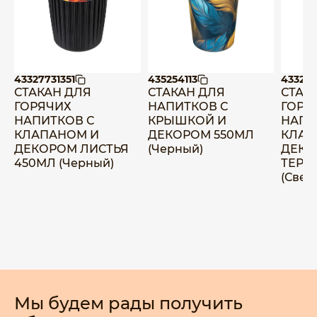
43327731351
435254113
43327
СТАКАН ДЛЯ
СТАКАН ДЛЯ
СТАК
ГОРЯЧИХ
НАПИТКОВ С
ГОРЯ
НАПИТКОВ С
КРЫШКОЙ И
НАПИ
КЛАПАНОМ И
ДЕКОРОМ 550МЛ
КЛАП
ДЕКОРОМ ЛИСТЬЯ
(Черный)
ДЕКО
450МЛ (Черный)
ТЕРР
(Свет
Мы будем рады получить