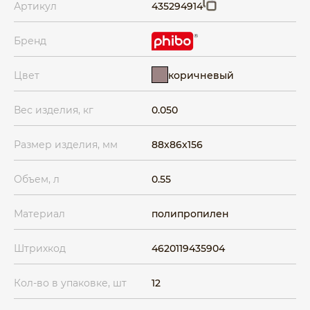
Артикул
435294914
Бренд
коричневый
Цвет
Вес изделия, кг
0.050
Размер изделия, мм
88x86x156
Объем, л
0.55
Материал
полипропилен
Штрихкод
4620119435904
Кол-во в упаковке, шт
12