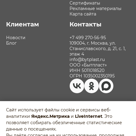
Сертификаты
Рекламные материалы
Карта сайта
Клиентам
Контакты
Новости
+7 499 270-56-95
Блог
109004, г. Москва, ул.
Станиславского, д. 21, с. 1,
этаж 4
info@bytplast.ru
ООО «Бытпласт»
ИНН 5011018520
ОГРН 1035002350195
Сайт использует файлы cookie и сервисы веб-
аналитики
Яндекс.Метрика
и
LiveInternet
. Это
Политика обработки персональных
позволяет собирать обезличенные статистические
данных
Разработано в
данные о посещениях.
Пользовательское соглашение
Agency-5
Вы даёте согласие на их использование, продолжая
Отозвать согласие на обработку