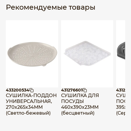
Рекомендуемые товары
433200534
431276601
4312253
СУШИЛКА-ПОДДОН
СУШИЛКА ДЛЯ
СУШИ
УНИВЕРСАЛЬНАЯ,
ПОСУДЫ
ПОС
270х265х34ММ
460х390х23ММ
395х
(Светло-бежевый)
(бесцветный)
(Серы