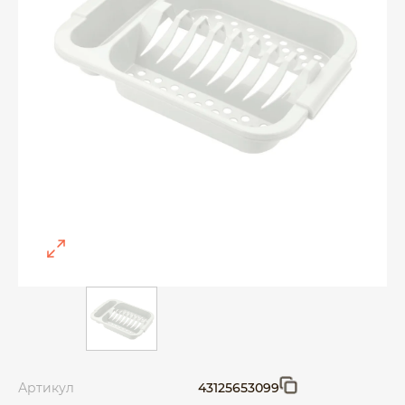
Артикул
43125653099