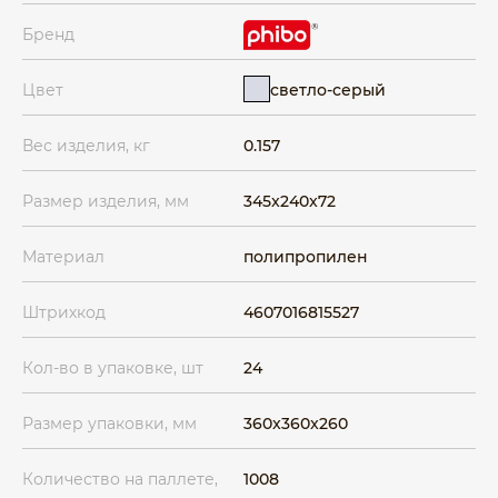
Бренд
светло-серый
Цвет
Вес изделия, кг
0.157
Размер изделия, мм
345x240x72
Материал
полипропилен
Штрихкод
4607016815527
Кол-во в упаковке, шт
24
Размер упаковки, мм
360x360x260
Количество на паллете,
1008