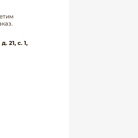
ветим
каз.
 21, с. 1,