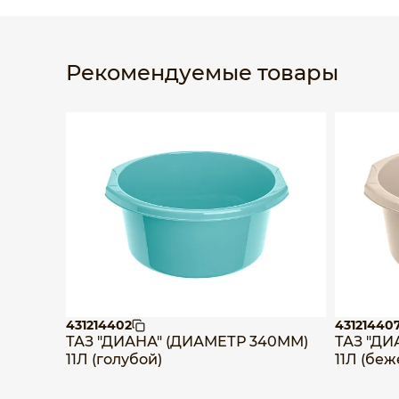
Рекомендуемые товары
431214402
43121440
ТАЗ "ДИАНА" (ДИАМЕТР 340ММ)
ТАЗ "ДИ
11Л (голубой)
11Л (бе