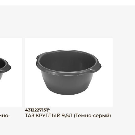
431222715
4312227
мно-
ТАЗ КРУГЛЫЙ 9,5Л (Темно-серый)
ТАЗ КР