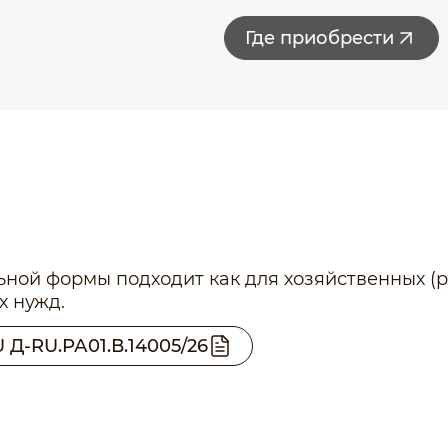
Где приобрести
ной формы подходит как для хозяйственных (ру
х нужд.
 Д-RU.РА01.В.14005/26