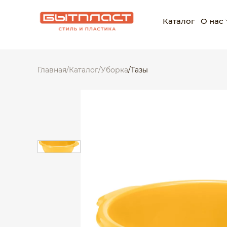
Каталог
О нас
О ко
Главная
/
Каталог
/
Уборка
/
Тазы
Нагр
Корп