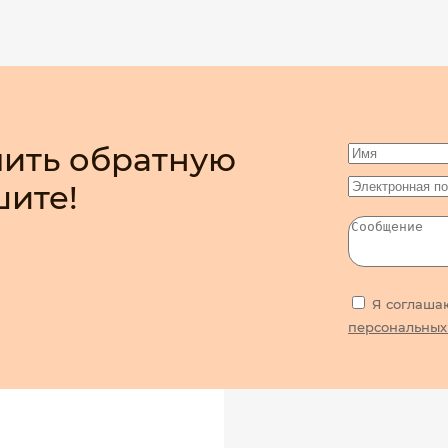
ить обратную
шите!
Я соглаша
персональных