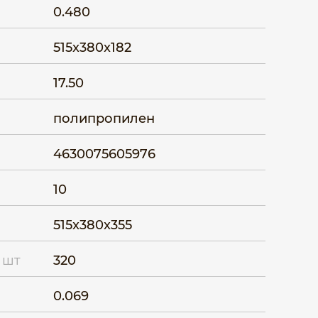
0.480
515x380x182
17.50
полипропилен
4630075605976
10
515x380x355
 шт
320
0.069