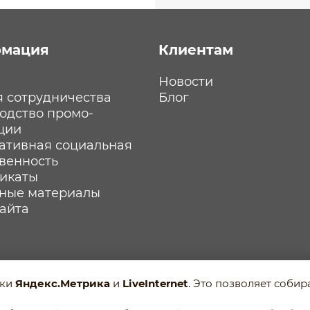
мация
Клиентам
Новости
я сотрудничества
Блог
одство промо-
ции
ативная социальная
твенность
икаты
ные материалы
сайта
ики
Яндекс.Метрика
и
LiveInternet
. Это позволяет соби
анных