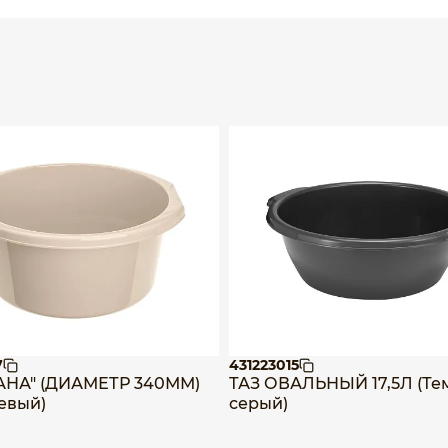
7
431223015
АНА" (ДИАМЕТР 340ММ)
ТАЗ ОВАЛЬНЫЙ 17,5Л (Те
жевый)
серый)