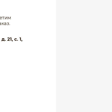
ветим
каз.
 21, с. 1,