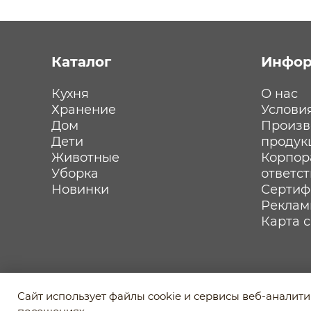
Каталог
Инфор
Кухня
О нас
Хранение
Услови
Дом
Произв
Дети
продук
Животные
Корпор
Уборка
ответс
Новинки
Сертиф
Реклам
Карта 
Политика обработки персональных данных
Сайт использует файлы cookie и сервисы веб-аналит
Пользовательское соглашение