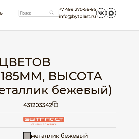
+7 499 270-56-95
ть
info@bytplast.ru
 ЦВЕТОВ
 185ММ, ВЫСОТА
еталлик бежевый)
431203342
металлик бежевый