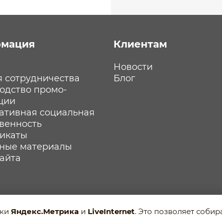
мация
Клиентам
Новости
я сотрудничества
Блог
одство промо-
ции
ативная социальная
твенность
икаты
ные материалы
сайта
ики
Яндекс.Метрика
и
LiveInternet
. Это позволяет соби