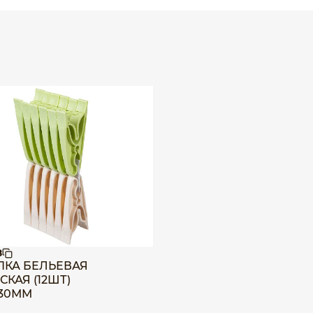
8
КА БЕЛЬЕВАЯ
КАЯ (12ШТ)
х30ММ