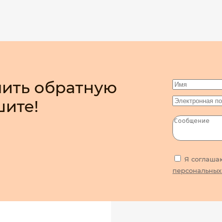
ить обратную
шите!
Я соглаша
персональных