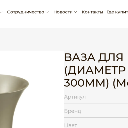
Сотрудничество
Новости
Контакты
Где купи
мпании
Условия сотрудничества
Новости
ады и достижения
Производство промо-продукции
Блог
оративная социальная ответственность
Сертификаты
ВАЗА ДЛЯ
Рекламные материалы
(ДИАМЕТР
Экскурсия на производство
300ММ) (М
Артикул
Бренд
Цвет