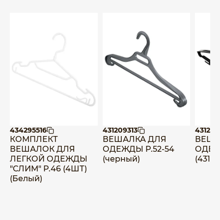
434295516
431209313
431202
КОМПЛЕКТ
ВЕШАЛКА ДЛЯ
ВЕША
ВЕШАЛОК ДЛЯ
ОДЕЖДЫ Р.52-54
ОДЕЖ
ЛЕГКОЙ ОДЕЖДЫ
(черный)
(43120
"СЛИМ" Р.46 (4ШТ)
(Белый)