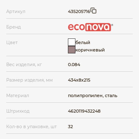
Артикул
435205716
Бренд
белый
Цвет
коричневый
Вес изделия, кг
0.084
Размер изделия, мм
434x8x215
Материал
полипропилен, сталь
Штрихкод
4620119432248
Кол-во в упаковке, шт
32