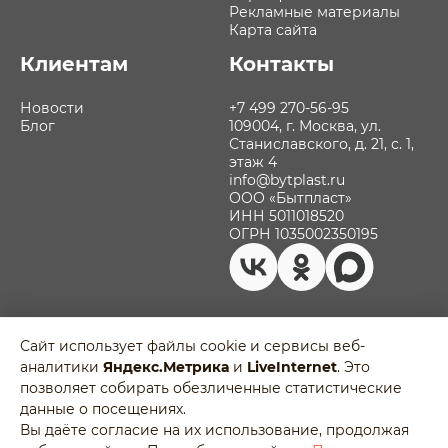
Рекламные материалы
Карта сайта
Клиентам
Контакты
Новости
+7 499 270-56-95
Блог
109004, г. Москва, ул.
Станиславского, д. 21, с. 1,
этаж 4
info@bytplast.ru
ООО «Бытпласт»
ИНН 5011018520
ОГРН 1035002350195
Сайт использует файлы cookie и сервисы веб-
аналитики
Яндекс.Метрика
и
LiveInternet
. Это
Политика обработки персональных
позволяет собирать обезличенные статистические
данных
Разработано в
данные о посещениях.
Пользовательское соглашение
Agency-5
Вы даёте согласие на их использование, продолжая
Отозвать согласие на обработку