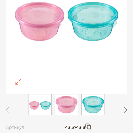
Артикул
431374318