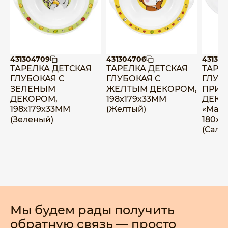
431304709
431304706
431337
ТАРЕЛКА ДЕТСКАЯ
ТАРЕЛКА ДЕТСКАЯ
ТАРЕ
ГЛУБОКАЯ С
ГЛУБОКАЯ С
ГЛУБ
ЗЕЛЕНЫМ
ЖЕЛТЫМ ДЕКОРОМ,
ПРИС
ДЕКОРОМ,
198х179х33ММ
ДЕКО
198х179х33ММ
(Желтый)
«Мал
(Зеленый)
180х1
(Сала
Мы будем рады получить
обратную связь — просто