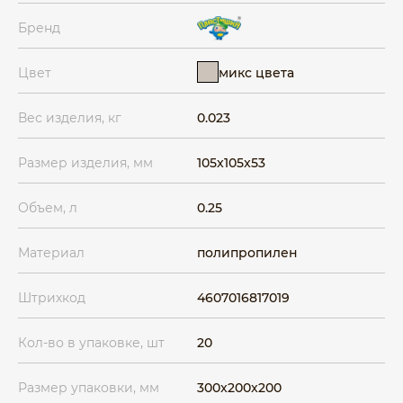
Бренд
микс цвета
Цвет
Вес изделия, кг
0.023
Размер изделия, мм
105x105x53
Объем, л
0.25
Материал
полипропилен
Штрихкод
4607016817019
Кол-во в упаковке, шт
20
Размер упаковки, мм
300x200x200