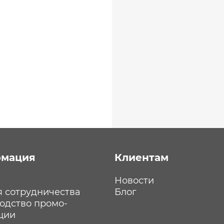
мация
Клиентам
Новости
я сотрудничества
Блог
одство промо-
ции