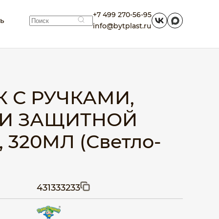
+7 499 270-56-95
ть
info@bytplast.ru
 С РУЧКАМИ,
 И ЗАЩИТНОЙ
320МЛ (Светло-
431333233