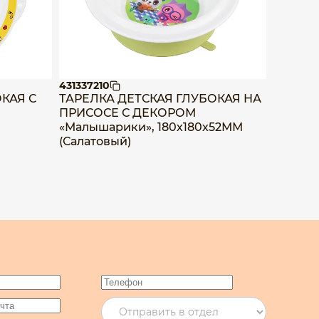
431337210
4313372
КАЯ С
ТАРЕЛКА ДЕТСКАЯ ГЛУБОКАЯ НА
ТАРЕЛК
ПРИСОСЕ С ДЕКОРОМ
ПРИСО
«Малышарики», 180х180х52ММ
«Малыш
(Салатовый)
(Желты