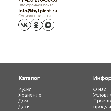
+7 499 270-56-95
Электронная почта
info@bytplast.ru
Социальные сети
Каталог
Инфор
Кухня
О нас
Хранение
Услови
Дом
Произв
Дети
продук