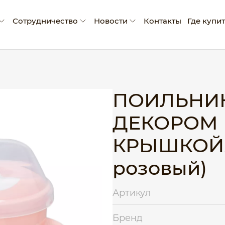
Сотрудничество
Новости
Контакты
Где купи
мпании
Условия сотрудничества
Новости
ады и достижения
Производство промо-продукции
Блог
оративная социальная ответственность
Сертификаты
ПОИЛЬНИК
Рекламные материалы
ДЕКОРОМ
Экскурсия на производство
КРЫШКОЙ, 
розовый)
Артикул
Бренд