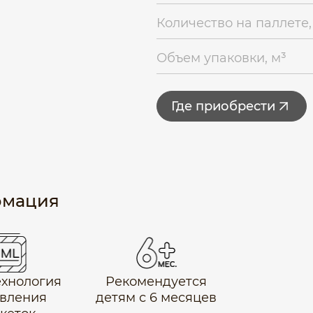
Количество на паллете,
Объем упаковки, м³
Где приобрести
рмация
технология
Рекомендуется
вления
детям с 6 месяцев