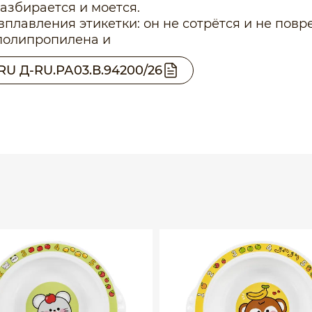
азбирается и моется.
плавления этикетки: он не сотрётся и не повр
полипропилена и
RU Д-RU.РА03.В.94200/26