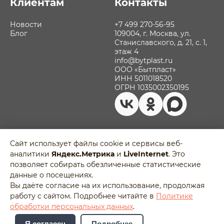
Клиентам
Контакты
Новости
+7 499 270-56-95
Блог
109004, г. Москва, ул.
Станиславского, д. 21, с. 1,
этаж 4
info@bytplast.ru
ООО «Бытпласт»
ИНН 5011018520
ОГРН 1035002350195
Сайт использует файлы cookie и сервисы веб-
аналитики
Яндекс.Метрика
и
LiveInternet
. Это
Политика обработки персональных
позволяет собирать обезличенные статистические
данных
Разработано в
данные о посещениях.
Пользовательское соглашение
Agency-5
Вы даёте согласие на их использование, продолжая
Отозвать согласие на обработку
работу с сайтом. Подробнее читайте в
Политике
персональных данных
обработки персональных данных
.