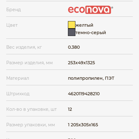
Бренд
желтый
Цвет
темно-серый
Вес изделия, кг
0.380
Размер изделия, мм
253x49x1325
Материал
полипропилен, ПЭТ
Штрихкод
4620119428210
Кол-во в упаковке, шт
12
Размер упаковки, мм
1 205x305x165