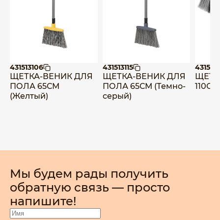
431513106
431513115
431510
ЩЕТКА-ВЕНИК ДЛЯ
ЩЕТКА-ВЕНИК ДЛЯ
ЩЕТК
ПОЛА 65СМ
ПОЛА 65СМ (Темно-
110СМ
(Желтый)
серый)
Мы будем рады получить
обратную связь — просто
напишите!