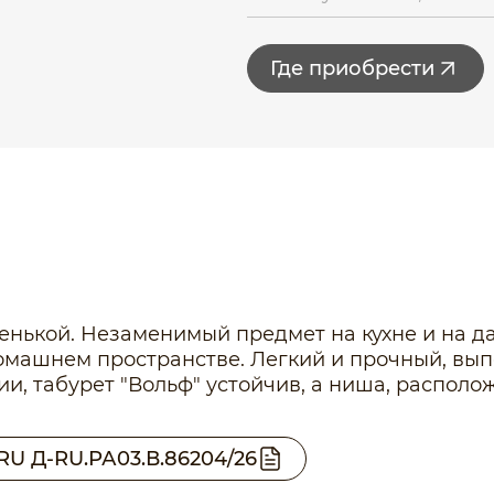
Где приобрести
енькой. Незаменимый предмет на кухне и на д
омашнем пространстве. Легкий и прочный, выпо
ии, табурет "Вольф" устойчив, а ниша, распол
RU Д-RU.РА03.В.86204/26