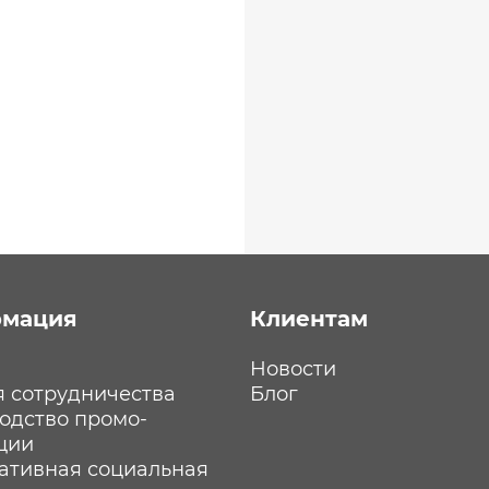
мация
Клиентам
Новости
я сотрудничества
Блог
одство промо-
ции
ативная социальная