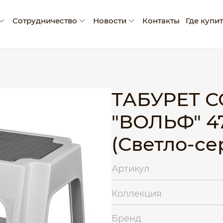
Сотрудничество
Новости
Контакты
Где купи
мпании
Условия сотрудничества
Новости
ады и достижения
Производство промо-продукции
Блог
оративная социальная ответственность
Сертификаты
ТАБУРЕТ 
Рекламные материалы
"ВОЛЬФ" 4
Экскурсия на производство
(Светло-се
Артикул
Коллекция
Бренд