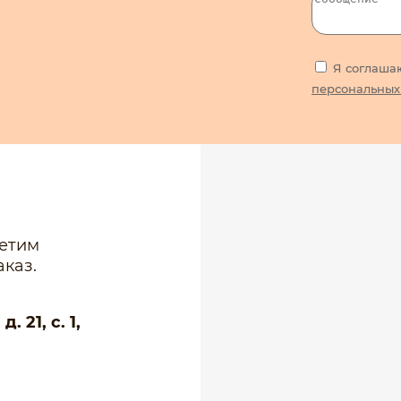
Я соглаша
персональных
ветим
каз.
 21, с. 1,