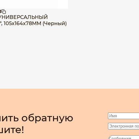
3
УНИВЕРСАЛЬНЫЙ
, 105х164х78ММ (Черный)
ить обратную
шите!