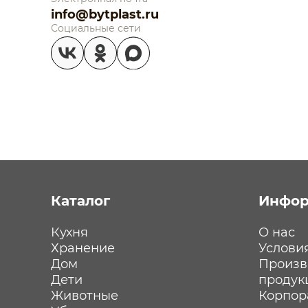
info@bytplast.ru
Социальные сети
Каталог
Инфор
Кухня
О нас
Хранение
Услови
Дом
Произв
Дети
продук
Животные
Корпор