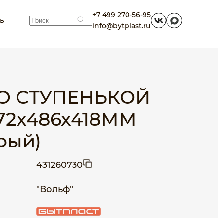
+7 499 270-56-95
ть
info@bytplast.ru
СО СТУПЕНЬКОЙ
72х486х418ММ
рый)
431260730
"Вольф"