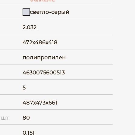
светло-серый
2.032
472x486x418
полипропилен
4630075600513
5
487x473x661
 шт
80
0.151