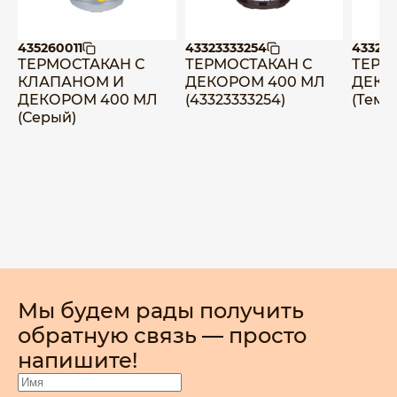
435260011
43323333254
433233
ТЕРМОСТАКАН С
ТЕРМОСТАКАН С
ТЕРМ
КЛАПАНОМ И
ДЕКОРОМ 400 МЛ
ДЕКО
ДЕКОРОМ 400 МЛ
(43323333254)
(Темн
(Серый)
Мы будем рады получить
обратную связь — просто
напишите!