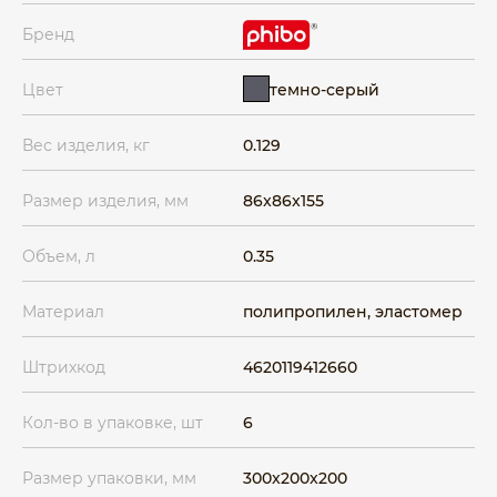
Бренд
темно-серый
Цвет
Вес изделия, кг
0.129
Размер изделия, мм
86x86x155
Объем, л
0.35
Материал
полипропилен, эластомер
Штрихкод
4620119412660
Кол-во в упаковке, шт
6
Размер упаковки, мм
300x200x200