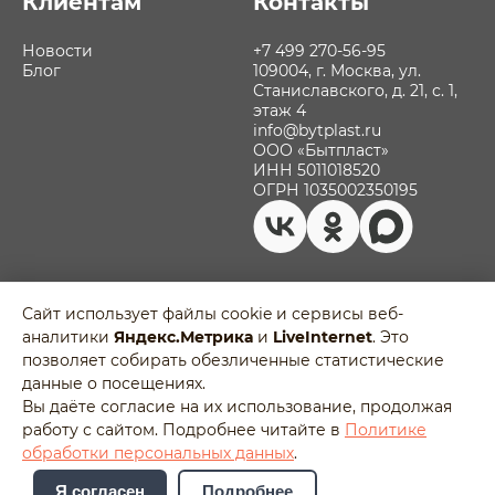
Клиентам
Контакты
Новости
+7 499 270-56-95
Блог
109004, г. Москва, ул.
Станиславского, д. 21, с. 1,
этаж 4
info@bytplast.ru
ООО «Бытпласт»
ИНН 5011018520
ОГРН 1035002350195
Сайт использует файлы cookie и сервисы веб-
аналитики
Яндекс.Метрика
и
LiveInternet
. Это
Политика обработки персональных
позволяет собирать обезличенные статистические
данных
Разработано в
данные о посещениях.
Пользовательское соглашение
Agency-5
Вы даёте согласие на их использование, продолжая
Отозвать согласие на обработку
работу с сайтом. Подробнее читайте в
Политике
персональных данных
обработки персональных данных
.
Я согласен
Подробнее