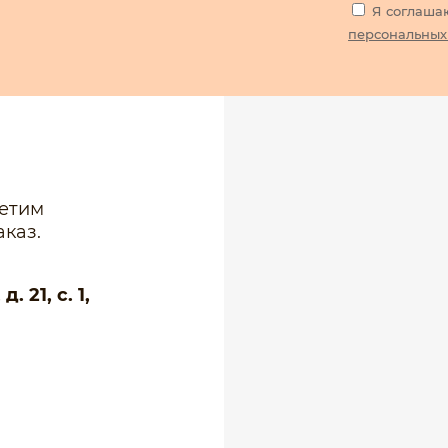
Я соглаша
персональных
ветим
каз.
 21, с. 1,