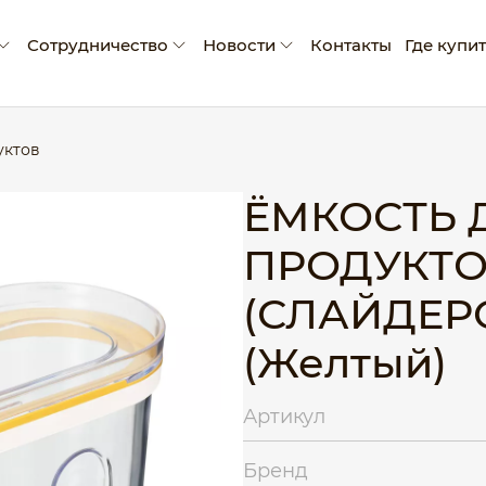
Сотрудничество
Новости
Контакты
Где купи
мпании
Условия сотрудничества
Новости
уктов
ады и достижения
Производство промо-продукции
Блог
оративная социальная ответственность
Сертификаты
ЁМКОСТЬ 
Рекламные материалы
ПРОДУКТО
Экскурсия на производство
(СЛАЙДЕРО
(Желтый)
Артикул
Бренд