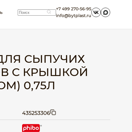
+7 499 270-56-95
ть
info@bytplast.ru
ДЛЯ СЫПУЧИХ
В С КРЫШКОЙ
М) 0,75Л
435253306