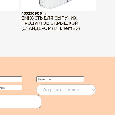
435250906
4352510
ЁМКОСТЬ ДЛЯ СЫПУЧИХ
ЁМКОС
ПРОДУКТОВ С КРЫШКОЙ
ПРОДУ
(СЛАЙДЕРОМ) 1Л (Желтый)
(СЛАЙД