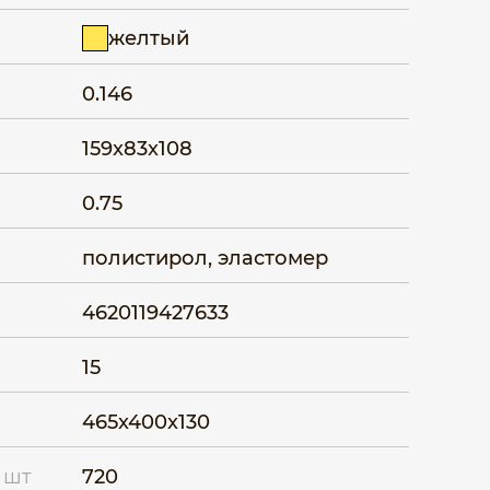
желтый
0.146
159x83x108
0.75
полистирол, эластомер
4620119427633
15
465x400x130
 шт
720