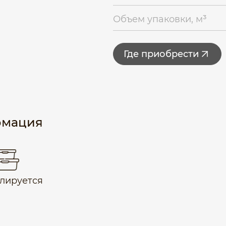
Объем упаковки, м³
Где приобрести
рмация
лируется