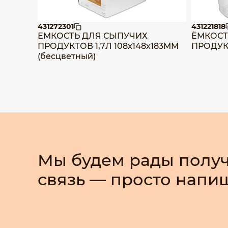
431272301
431221818
ЕМКОСТЬ ДЛЯ СЫПУЧИХ
ЁМКОСТ
ПРОДУКТОВ 1,7Л 108x148x183ММ
ПРОДУКТ
(бесцветный)
Мы будем рады получ
связь — просто напи