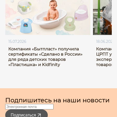
15.07.2026
18.06.2026
Компания «Бытпласт» получила
Компания
сертификаты «Сделано в России»
ЦРПТ ус
для ряда детских товаров
эксперим
«Пластишка» и Kidfinity
товаров 
Подпишитесь на наши новости
Подписаться