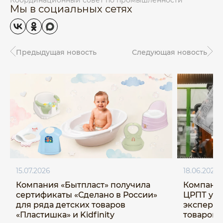
Мы в социальных сетях
Предыдущая новость
Следующая новость
15.07.2026
18.06.2026
Компания «Бытпласт» получила
Компания
сертификаты «Сделано в России»
ЦРПТ ус
для ряда детских товаров
эксперим
«Пластишка» и Kidfinity
товаров 