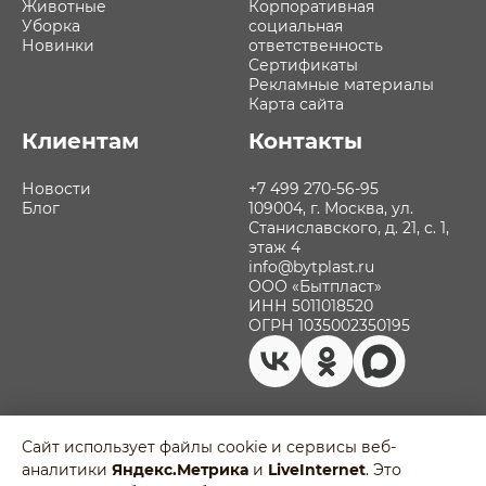
Животные
Корпоративная
Уборка
социальная
Новинки
ответственность
Сертификаты
Рекламные материалы
Карта сайта
Клиентам
Контакты
Новости
+7 499 270-56-95
Блог
109004, г. Москва, ул.
Станиславского, д. 21, с. 1,
этаж 4
info@bytplast.ru
ООО «Бытпласт»
ИНН 5011018520
ОГРН 1035002350195
Сайт использует файлы cookie и сервисы веб-
аналитики
Яндекс.Метрика
и
LiveInternet
. Это
Политика обработки персональных