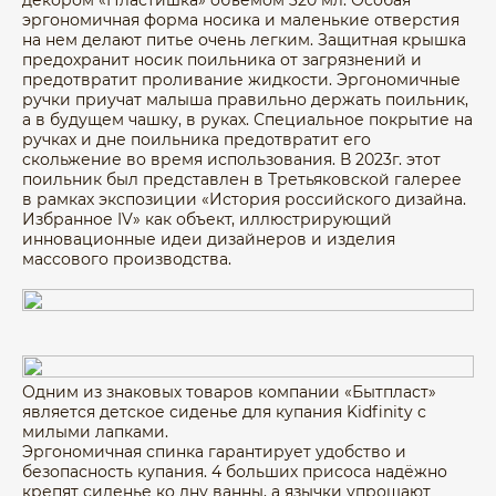
эргономичная форма носика и маленькие отверстия
на нем делают питье очень легким. Защитная крышка
предохранит носик поильника от загрязнений и
предотвратит проливание жидкости. Эргономичные
ручки приучат малыша правильно держать поильник,
а в будущем чашку, в руках. Специальное покрытие на
ручках и дне поильника предотвратит его
скольжение во время использования. В 2023г. этот
поильник был представлен в Третьяковской галерее
в рамках экспозиции «История российского дизайна.
Избранное IV» как объект, иллюстрирующий
инновационные идеи дизайнеров и изделия
массового производства.
Одним из знаковых товаров компании «Бытпласт»
является детское сиденье для купания Kidfinity с
милыми лапками.
Эргономичная спинка гарантирует удобство и
безопасность купания. 4 больших присоса надёжно
крепят сиденье ко дну ванны, а язычки упрощают