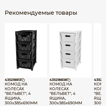
Рекомендуемые товары
435218813
435218838
435218
КОМОД НА
КОМОД НА
КОМО
КОЛЕСАХ
КОЛЕСАХ
КОЛЕ
"ВЕЛЬВЕТ", 4
"ВЕЛЬВЕТ", 4
"ВЕЛЬ
ЯЩИКА,
ЯЩИКА,
ЯЩИК
300х385х690ММ
300х385х690ММ
300х