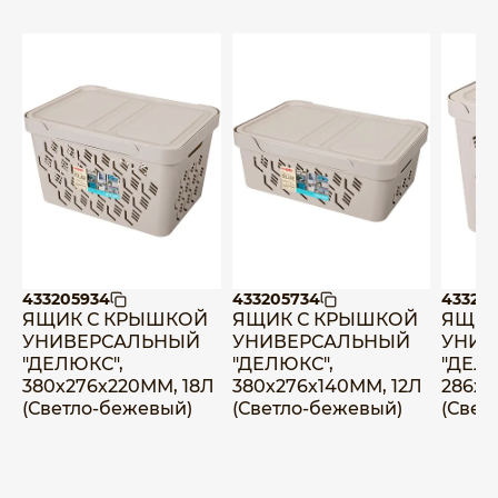
433205934
433205734
43324
ЯЩИК С КРЫШКОЙ
ЯЩИК С КРЫШКОЙ
ЯЩИК
УНИВЕРСАЛЬНЫЙ
УНИВЕРСАЛЬНЫЙ
УНИВ
"ДЕЛЮКС",
"ДЕЛЮКС",
"ДЕЛЮ
380х276х220ММ, 18Л
380х276х140ММ, 12Л
286х2
(Светло-бежевый)
(Светло-бежевый)
(Свет