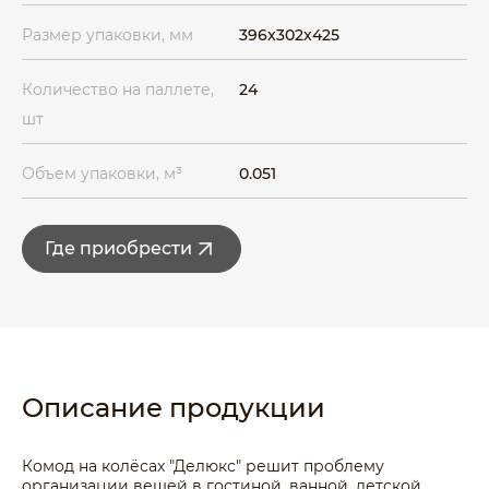
Размер упаковки, мм
396x302x425
Количество на паллете,
24
шт
Объем упаковки, м³
0.051
Где приобрести
Описание продукции
Комод на колёсах "Делюкс" решит проблему
организации вещей в гостиной, ванной, детской,