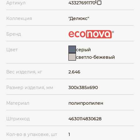
Артикул
43327691170
Коллекция
"Делюкс"
Бренд
серый
Цвет
светло-бежевый
Вес изделия, кг
2.646
Размер изделия, мм
300x385x690
Материал
полипропилен
Штрихкод
4630114830628
Кол-во в упаковке, шт
1