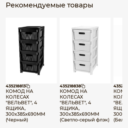
Рекомендуемые товары
435218813
435218838
435218
КОМОД НА
КОМОД НА
КОМО
КОЛЕСАХ
КОЛЕСАХ
КОЛЕ
"ВЕЛЬВЕТ", 4
"ВЕЛЬВЕТ", 4
"ВЕЛЬ
ЯЩИКА,
ЯЩИКА,
ЯЩИК
300х385х690ММ
300х385х690ММ
300х
(Черный)
(Светло-серый флэк)
(Белы