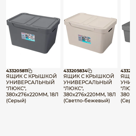
433205811
433205834
433205
ЯЩИК С КРЫШКОЙ
ЯЩИК С КРЫШКОЙ
ЯЩИК
УНИВЕРСАЛЬНЫЙ
УНИВЕРСАЛЬНЫЙ
УНИВ
"ЛЮКС",
"ЛЮКС",
"ЛЮКС
380х276х220ММ, 18Л
380х276х220ММ, 18Л
380х2
(Серый)
(Светло-бежевый)
(Серы