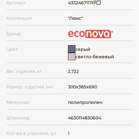
Артикул
43324671170
Коллекция
"Люкс"
Бренд
серый
Цвет
светло-бежевый
Вес изделия, кг
2.722
Размер изделия, мм
300x385x690
Материал
полипропилен
Штрихкод
4630114830604
Кол-во в упаковке, шт
1