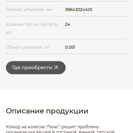
Размер упаковки, мм
396x302x425
Количество на паллете,
24
шт
Объем упаковки, м³
0.051
Где приобрести
Описание продукции
Комод на колёсах "Люкс" решит проблему
организации вещей в гостиной, ванной, детской,