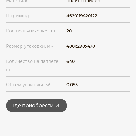
Материал
полипропилен
Штрихкод
4620119420122
Кол-во в упаковке, шт
20
Размер упаковки, мм
400x290x470
Количество на паллете,
640
шт
Объем упаковки, м³
0.055
Где приобрести