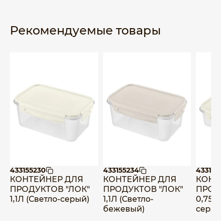
Рекомендуемые товары
433155230
433155234
433155
КОНТЕЙНЕР ДЛЯ
КОНТЕЙНЕР ДЛЯ
КОНТ
ПРОДУКТОВ "ЛОК"
ПРОДУКТОВ "ЛОК"
ПРОД
1,1Л (Светло-серый)
1,1Л (Светло-
0,75Л
бежевый)
серый