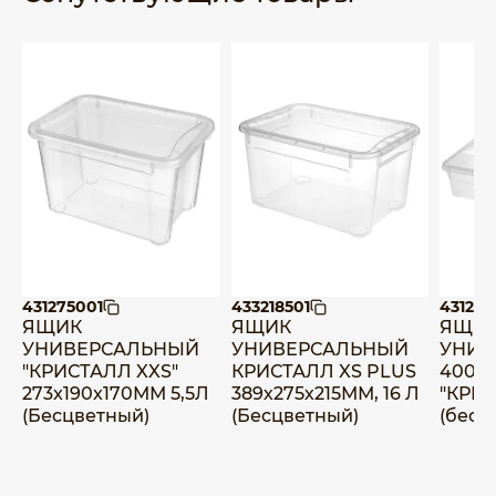
431275001
433218501
431249
ЯЩИК
ЯЩИК
ЯЩИ
УНИВЕРСАЛЬНЫЙ
УНИВЕРСАЛЬНЫЙ
УНИВ
"КРИСТАЛЛ XXS"
КРИСТАЛЛ XS PLUS
400х
273x190x170ММ 5,5Л
389х275х215ММ, 16 Л
"КРИС
(Бесцветный)
(Бесцветный)
(бесц