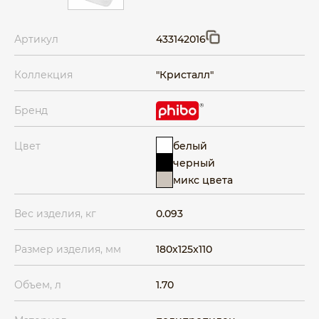
Артикул
433142016
Коллекция
"Кристалл"
Бренд
белый
Цвет
черный
микс цвета
Вес изделия, кг
0.093
Размер изделия, мм
180x125x110
Объем, л
1.70