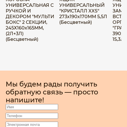
УНИВЕРСАЛЬНАЯ С
УНИВЕРСАЛЬНЫЙ
УНИВ
РУЧКОЙ И
"КРИСТАЛЛ XXS"
ЗАМК
ДЕКОРОМ "МУЛЬТИ
273x190x170ММ 5,5Л
ВСТА
БОКС" 2 СЕКЦИИ,
(Бесцветный)
ОРГА
245Х160х165ММ,
"ГРАН
(2Л+3Л)
390х2
(Бесцветный)
15,3Л
Мы будем рады получить
обратную связь — просто
напишите!