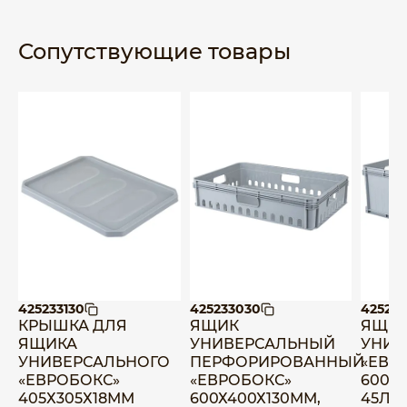
Сопутствующие товары
425233130
425233030
42523
КРЫШКА ДЛЯ
ЯЩИК
ЯЩИ
ЯЩИКА
УНИВЕРСАЛЬНЫЙ
УНИВ
УНИВЕРСАЛЬНОГО
ПЕРФОРИРОВАННЫЙ
«ЕВР
«ЕВРОБОКС»
«ЕВРОБОКС»
600Х
405Х305Х18ММ
600Х400Х130ММ,
45Л (