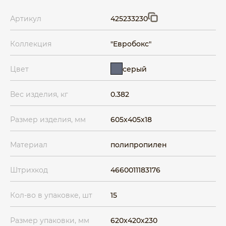
Артикул
425233230
Коллекция
"Евробокс"
серый
Цвет
Вес изделия, кг
0.382
Размер изделия, мм
605x405x18
Материал
полипропилен
Штрихкод
4660011183176
Кол-во в упаковке, шт
15
Размер упаковки, мм
620x420x230