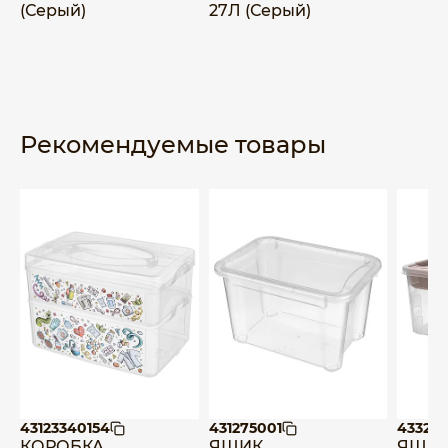
(Серый)
27Л (Серый)
Рекомендуемые товары
43123340154
431275001
43322
КОРОБКА
ЯЩИК
ЯЩИ