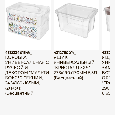
43123340154
431275001
433224
КОРОБКА
ЯЩИК
ЯЩИ
УНИВЕРСАЛЬНАЯ С
УНИВЕРСАЛЬНЫЙ
УНИВ
РУЧКОЙ И
"КРИСТАЛЛ XXS"
ЗАМК
ДЕКОРОМ "МУЛЬТИ
273x190x170ММ 5,5Л
ВСТА
БОКС" 2 СЕКЦИИ,
(Бесцветный)
ОРГА
245Х160х165ММ,
"ГРАН
(2Л+3Л)
290х1
(Бесцветный)
6,65Л