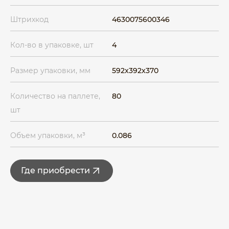
Штрихкод
4630075600346
Кол-во в упаковке, шт
4
Размер упаковки, мм
592x392x370
Количество на паллете,
80
шт
Объем упаковки, м³
0.086
Где приобрести