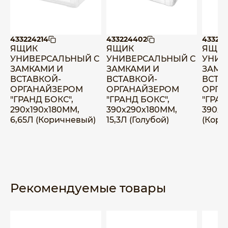
433224214
433224402
433224
ЯЩИК
ЯЩИК
ЯЩИ
УНИВЕРСАЛЬНЫЙ С
УНИВЕРСАЛЬНЫЙ С
УНИВ
ЗАМКАМИ И
ЗАМКАМИ И
ЗАМК
ВСТАВКОЙ-
ВСТАВКОЙ-
ВСТА
ОРГАНАЙЗЕРОМ
ОРГАНАЙЗЕРОМ
ОРГА
"ГРАНД БОКС",
"ГРАНД БОКС",
"ГРАН
290х190х180ММ,
390х290х180ММ,
390х2
6,65Л (Коричневый)
15,3Л (Голубой)
(Кори
Рекомендуемые товары