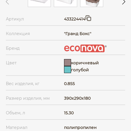
Артикул
433224414
Коллекция
"Гранд Бокс"
Бренд
коричневый
Цвет
голубой
Вес изделия, кг
0.855
Размер изделия, мм
390x290x180
Объем, л
15.30
Материал
полипропилен