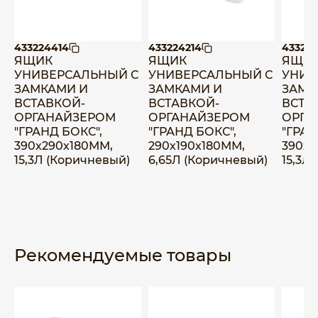
433224414
433224214
43322
ЯЩИК
ЯЩИК
ЯЩИ
УНИВЕРСАЛЬНЫЙ С
УНИВЕРСАЛЬНЫЙ С
УНИВ
ЗАМКАМИ И
ЗАМКАМИ И
ЗАМК
ВСТАВКОЙ-
ВСТАВКОЙ-
ВСТА
ОРГАНАЙЗЕРОМ
ОРГАНАЙЗЕРОМ
ОРГА
"ГРАНД БОКС",
"ГРАНД БОКС",
"ГРАН
390х290х180ММ,
290х190х180ММ,
390х2
15,3Л (Коричневый)
6,65Л (Коричневый)
15,3Л 
Рекомендуемые товары