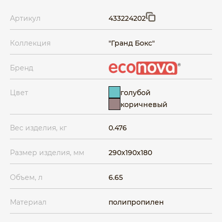
Артикул
433224202
Коллекция
"Гранд Бокс"
Бренд
голубой
Цвет
коричневый
Вес изделия, кг
0.476
Размер изделия, мм
290x190x180
Объем, л
6.65
Материал
полипропилен