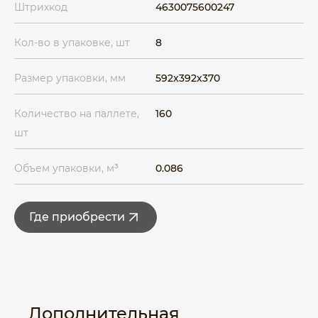
Штрихкод
4630075600247
Кол-во в упаковке, шт
8
Размер упаковки, мм
592x392x370
Количество на паллете,
160
шт
Объем упаковки, м³
0.086
Где приобрести
Дополнительная