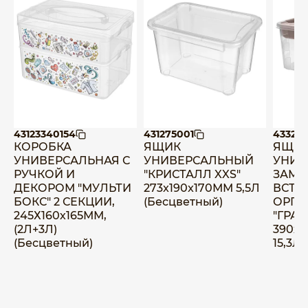
43123340154
431275001
43322
КОРОБКА
ЯЩИК
ЯЩИ
УНИВЕРСАЛЬНАЯ С
УНИВЕРСАЛЬНЫЙ
УНИВ
РУЧКОЙ И
"КРИСТАЛЛ XXS"
ЗАМК
ДЕКОРОМ "МУЛЬТИ
273x190x170ММ 5,5Л
ВСТА
БОКС" 2 СЕКЦИИ,
(Бесцветный)
ОРГА
245Х160х165ММ,
"ГРАН
(2Л+3Л)
390х2
(Бесцветный)
15,3Л