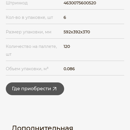
Штрихкод
4630075600520
Кол-во в упаковке, шт
6
Размер упаковки, мм
592x392x370
Количество на паллете,
120
шт
Объем упаковки, м³
0.086
Где приобрести
Дополнительная