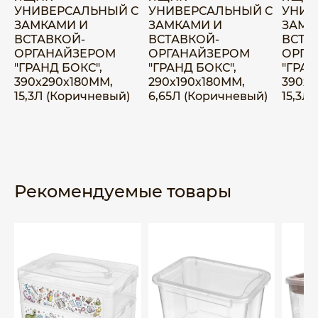
УНИВЕРСАЛЬНЫЙ С
УНИВЕРСАЛЬНЫЙ С
УНИВ
ЗАМКАМИ И
ЗАМКАМИ И
ЗАМК
ВСТАВКОЙ-
ВСТАВКОЙ-
ВСТА
ОРГАНАЙЗЕРОМ
ОРГАНАЙЗЕРОМ
ОРГА
"ГРАНД БОКС",
"ГРАНД БОКС",
"ГРАН
390х290х180ММ,
290х190х180ММ,
390х2
15,3Л (Коричневый)
6,65Л (Коричневый)
15,3Л 
Рекомендуемые товары