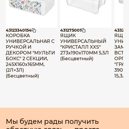
43123340154
431275001
43322
КОРОБКА
ЯЩИК
ЯЩИ
УНИВЕРСАЛЬНАЯ С
УНИВЕРСАЛЬНЫЙ
УНИВ
РУЧКОЙ И
"КРИСТАЛЛ XXS"
ЗАМК
ДЕКОРОМ "МУЛЬТИ
273x190x170ММ 5,5Л
ВСТА
БОКС" 2 СЕКЦИИ,
(Бесцветный)
ОРГА
245Х160х165ММ,
"ГРАН
(2Л+3Л)
390х2
(Бесцветный)
15,3Л
Мы будем рады получить