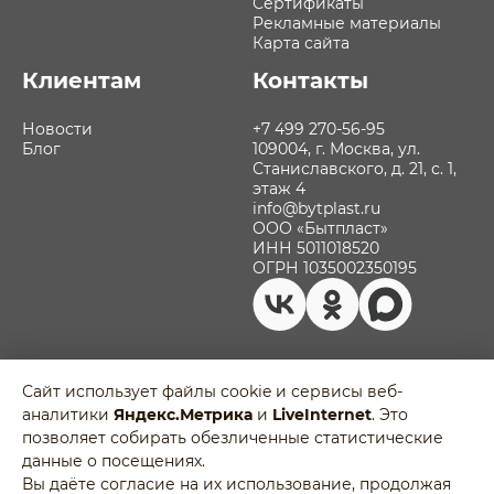
Сертификаты
Рекламные материалы
Карта сайта
Клиентам
Контакты
Новости
+7 499 270-56-95
Блог
109004, г. Москва, ул.
Станиславского, д. 21, с. 1,
этаж 4
info@bytplast.ru
ООО «Бытпласт»
ИНН 5011018520
ОГРН 1035002350195
Сайт использует файлы cookie и сервисы веб-
аналитики
Яндекс.Метрика
и
LiveInternet
. Это
Политика обработки персональных
позволяет собирать обезличенные статистические
данных
Разработано в
данные о посещениях.
Пользовательское соглашение
Agency-5
Вы даёте согласие на их использование, продолжая
Отозвать согласие на обработку