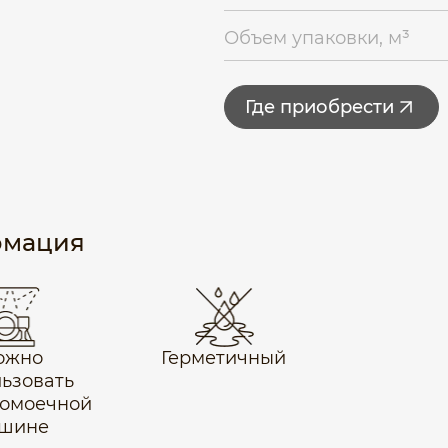
Объем упаковки, м³
Где приобрести
рмация
ожно
Герметичный
ьзовать
домоечной
шине