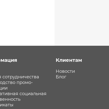
мация
Клиентам
Новости
я сотрудничества
Блог
одство промо-
ции
ативная социальная
твенность
икаты