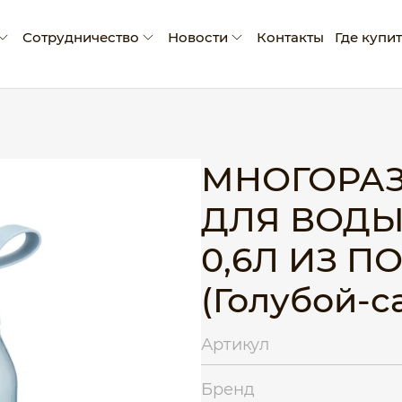
Сотрудничество
Новости
Контакты
Где купи
мпании
Условия сотрудничества
Новости
ады и достижения
Производство промо-продукции
Блог
оративная социальная ответственность
Сертификаты
МНОГОРАЗ
Рекламные материалы
ДЛЯ ВОДЫ
Экскурсия на производство
0,6Л ИЗ 
(Голубой-с
Артикул
Бренд