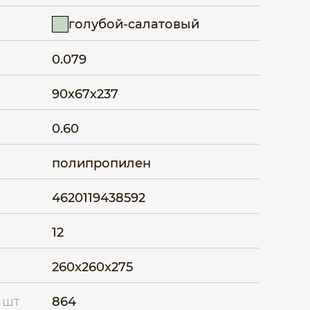
голубой-салатовый
0.079
90x67x237
0.60
полипропилен
4620119438592
12
260x260x275
 шт
864