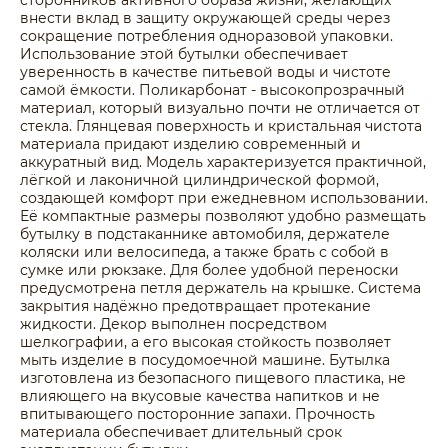
сторонников активного образа жизни, желающих
внести вклад в защиту окружающей среды через
сокращение потребления одноразовой упаковки.
Использование этой бутылки обеспечивает
уверенность в качестве питьевой воды и чистоте
самой ёмкости. Поликарбонат - высокопрозрачный
материал, который визуально почти не отличается от
стекла. Глянцевая поверхность и кристальная чистота
материала придают изделию современный и
аккуратный вид. Модель характеризуется практичной,
лёгкой и лаконичной цилиндрической формой,
создающей комфорт при ежедневном использовании.
Её компактные размеры позволяют удобно размещать
бутылку в подстаканнике автомобиля, держателе
коляски или велосипеда, а также брать с собой в
сумке или рюкзаке. Для более удобной переноски
предусмотрена петля держатель на крышке. Система
закрытия надёжно предотвращает протекание
жидкости. Декор выполнен посредством
шелкографии, а его высокая стойкость позволяет
мыть изделие в посудомоечной машине. Бутылка
изготовлена из безопасного пищевого пластика, не
влияющего на вкусовые качества напитков и не
впитывающего посторонние запахи. Прочность
материала обеспечивает длительный срок