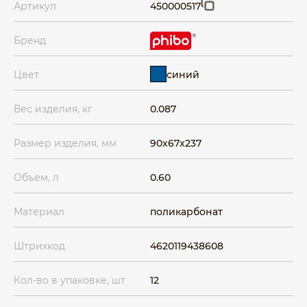
Артикул
450000517
Бренд
синий
Цвет
Вес изделия, кг
0.087
Размер изделия, мм
90x67x237
Объем, л
0.60
Материал
поликарбонат
Штрихкод
4620119438608
Кол-во в упаковке, шт
12