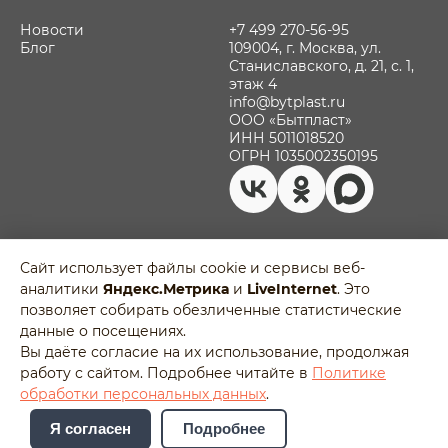
Новости
+7 499 270-56-95
Блог
109004, г. Москва, ул.
Станиславского, д. 21, с. 1,
этаж 4
info@bytplast.ru
ООО «Бытпласт»
ИНН 5011018520
ОГРН 1035002350195
Сайт использует файлы cookie и сервисы веб-
аналитики
Яндекс.Метрика
и
LiveInternet
. Это
Политика обработки персональных
позволяет собирать обезличенные статистические
данных
Разработано в
данные о посещениях.
Пользовательское соглашение
Agency-5
Вы даёте согласие на их использование, продолжая
Отозвать согласие на обработку
работу с сайтом. Подробнее читайте в
Политике
персональных данных
обработки персональных данных
.
Я согласен
Подробнее