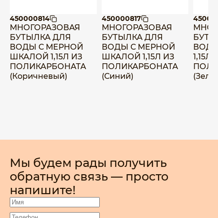
450000814
450000817
45000
МНОГОРАЗОВАЯ
МНОГОРАЗОВАЯ
МНОГ
БУТЫЛКА ДЛЯ
БУТЫЛКА ДЛЯ
БУТЫ
ВОДЫ С МЕРНОЙ
ВОДЫ С МЕРНОЙ
ВОДЫ
ШКАЛОЙ 1,15Л ИЗ
ШКАЛОЙ 1,15Л ИЗ
1,15Л 
ПОЛИКАРБОНАТА
ПОЛИКАРБОНАТА
ПОЛИ
(Коричневый)
(Синий)
(Зеле
Мы будем рады получить
обратную связь — просто
напишите!