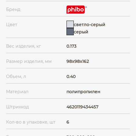
Бренд
светло-серый
Цвет
серый
Вес изделия, кг
0.173
Размер изделия, мм
98x98x162
Объем, л
0.40
Материал
полипропилен
Штрихкод
4620119434457
Кол-во в упаковке, шт
6