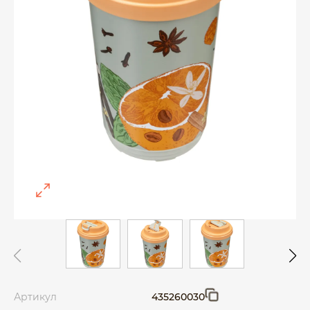
Артикул
435260030