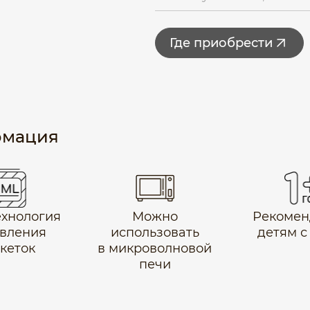
Где приобрести
рмация
технология
Можно
Рекомен
вления
использовать
детям с 
икеток
в микроволновой
печи