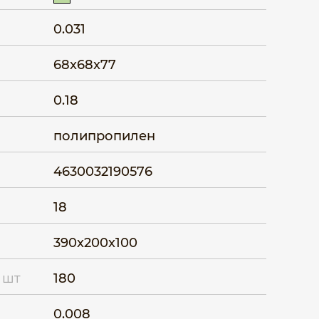
0.031
68x68x77
0.18
полипропилен
4630032190576
18
390x200x100
 шт
180
0.008