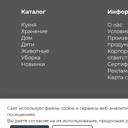
Каталог
Инфор
Кухня
О нас
Хранение
Услови
Дом
Произв
Дети
продук
Животные
Корпор
Уборка
ответс
Новинки
Сертиф
Реклам
Карта 
Политика обработки персональных данных
Сайт использует файлы cookie и сервисы веб-аналит
Пользовательское соглашение
посещениях.
Отозвать согласие на обработку персональных д
Вы даёте согласие на их использование, продолжая р