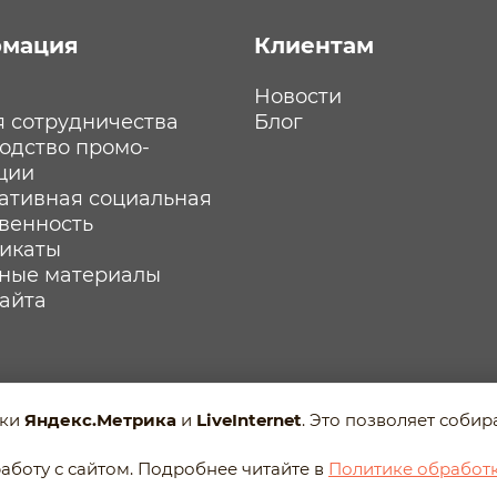
мация
Клиентам
Новости
я сотрудничества
Блог
одство промо-
ции
ативная социальная
твенность
икаты
ные материалы
сайта
ики
Яндекс.Метрика
и
LiveInternet
. Это позволяет соби
анных
аботу с сайтом. Подробнее читайте в
Политике обработ