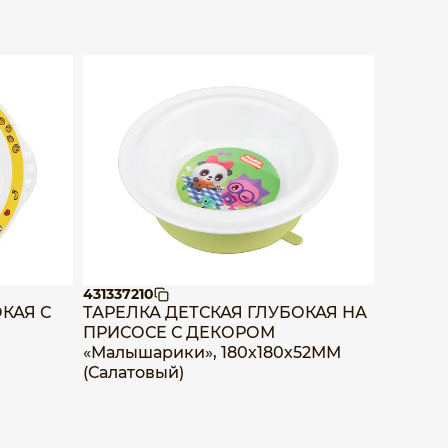
431337210
4313372
КАЯ С
ТАРЕЛКА ДЕТСКАЯ ГЛУБОКАЯ НА
ТАРЕЛК
ПРИСОСЕ С ДЕКОРОМ
ПРИСО
«Малышарики», 180х180х52ММ
«Малыш
(Салатовый)
(Желты