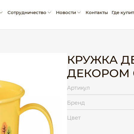
Сотрудничество
Новости
Контакты
Где купи
мпании
Условия сотрудничества
Новости
ады и достижения
Производство промо-продукции
Блог
оративная социальная ответственность
Сертификаты
КРУЖКА Д
Рекламные материалы
ДЕКОРОМ 0
Экскурсия на производство
Артикул
Бренд
Цвет