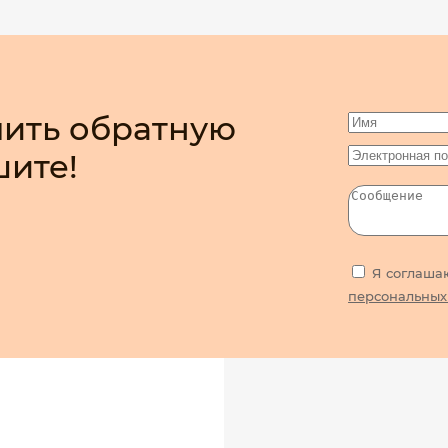
ить обратную
шите!
Я соглаша
персональных