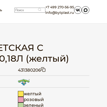
+7 499 270-56-95
ть
info@bytplast.ru
ЕТСКАЯ С
,18Л (желтый)
431380206
желтый
розовый
зеленый