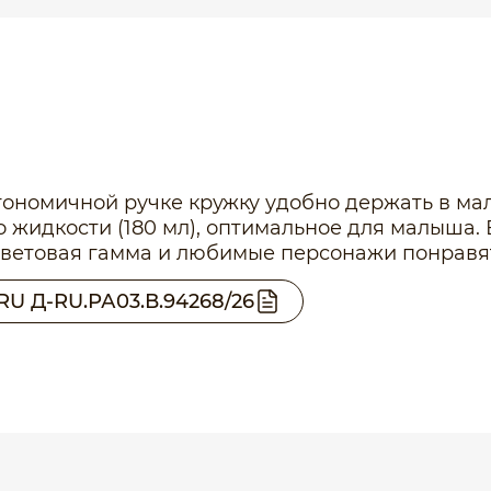
ономичной ручке кружку удобно держать в ма
о жидкости (180 мл), оптимальное для малыша.
цветовая гамма и любимые персонажи понравятс
RU Д-RU.РА03.В.94268/26