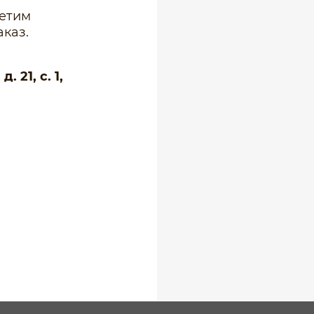
ветим
каз.
 21, с. 1,