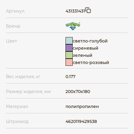
Артикул
431331431
Бренд
светло-голубой
Цвет
сиреневый
зеленый
светло-розовый
Вес изделия, кг
0.177
Размер изделия, мм
200x70x180
Материал
полипропилен
Штрихкод
4620119429538