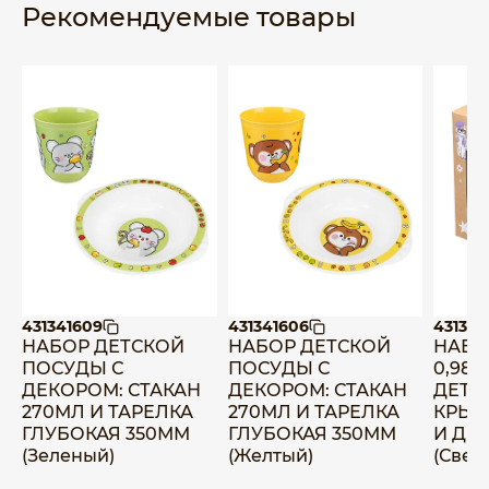
Рекомендуемые товары
431341609
431341606
431331
НАБОР ДЕТСКОЙ
НАБОР ДЕТСКОЙ
НАБО
ПОСУДЫ С
ПОСУДЫ С
0,98Л
ДЕКОРОМ: СТАКАН
ДЕКОРОМ: СТАКАН
ДЕТС
270МЛ И ТАРЕЛКА
270МЛ И ТАРЕЛКА
КРЫШ
ГЛУБОКАЯ 350ММ
ГЛУБОКАЯ 350ММ
И ДЕ
(Зеленый)
(Желтый)
(Свет