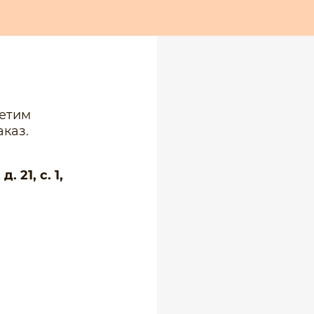
ветим
каз.
 21, с. 1,