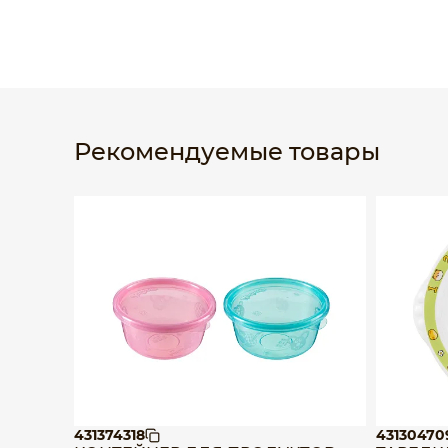
Рекомендуемые товары
431374318
43130470