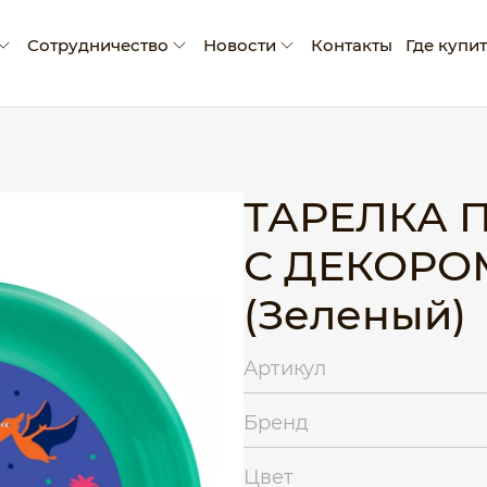
Сотрудничество
Новости
Контакты
Где купи
мпании
Условия сотрудничества
Новости
ады и достижения
Производство промо-продукции
Блог
оративная социальная ответственность
Сертификаты
ТАРЕЛКА 
Рекламные материалы
С ДЕКОРО
Экскурсия на производство
(Зеленый)
Артикул
Бренд
Цвет