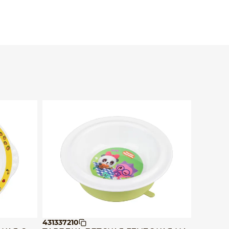
431337210
4313372