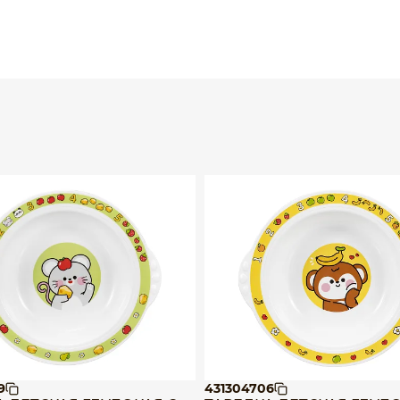
9
431304706