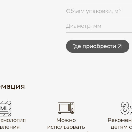
Объем упаковки, м³
Диаметр, мм
Где приобрести
рмация
технология
Можно
Рекомен
вления
использовать
детям с